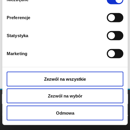
zgody
Preferencje
Statystyka
Marketing
Zezwól na wszystkie
Zezwól na wybór
Odmowa
REGULAMIN
POLITYKA
POLITYKA
COOKIES
PRYWATNOŚCI