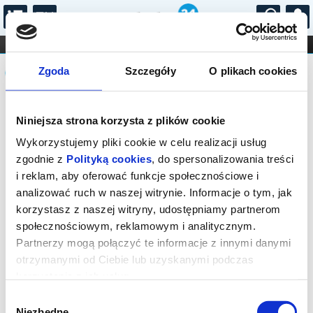
...
KONCERTY
KINO
TEATR
KABARET I
Komunikat
FILHARMONIA
OPERA I BALET
Zgoda
Szczegóły
O plikach cookies
STAND-UP
DLA DZIECI
ONLINE
KARNETY
Sprzedaż biletów on-line na wydarzenie
Niniejsza strona korzysta z plików cookie
została zakończona.
Wykorzystujemy pliki cookie w celu realizacji usług
zgodnie z
Polityką cookies
, do spersonalizowania treści
i reklam, aby oferować funkcje społecznościowe i
analizować ruch w naszej witrynie. Informacje o tym, jak
korzystasz z naszej witryny, udostępniamy partnerom
społecznościowym, reklamowym i analitycznym.
Partnerzy mogą połączyć te informacje z innymi danymi
otrzymanymi od Ciebie lub uzyskanymi podczas
korzystania z ich usług.
Wybór
Niezbędne