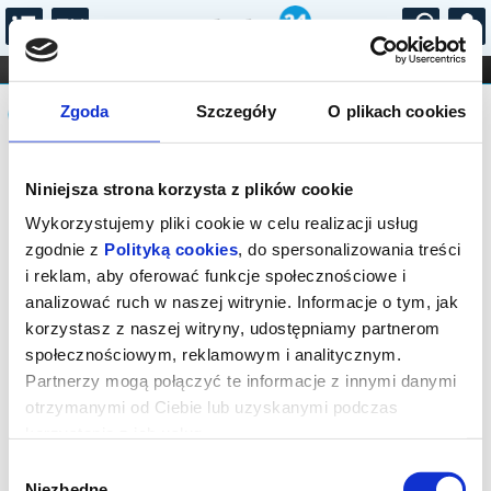
...
KONCERTY
KINO
TEATR
KABARET I
Komunikat
FILHARMONIA
OPERA I BALET
Zgoda
Szczegóły
O plikach cookies
STAND-UP
DLA DZIECI
ONLINE
KARNETY
Sprzedaż biletów on-line na wydarzenie
Niniejsza strona korzysta z plików cookie
została zakończona.
Wykorzystujemy pliki cookie w celu realizacji usług
zgodnie z
Polityką cookies
, do spersonalizowania treści
i reklam, aby oferować funkcje społecznościowe i
analizować ruch w naszej witrynie. Informacje o tym, jak
korzystasz z naszej witryny, udostępniamy partnerom
społecznościowym, reklamowym i analitycznym.
Partnerzy mogą połączyć te informacje z innymi danymi
otrzymanymi od Ciebie lub uzyskanymi podczas
korzystania z ich usług.
Wybór
Niezbędne