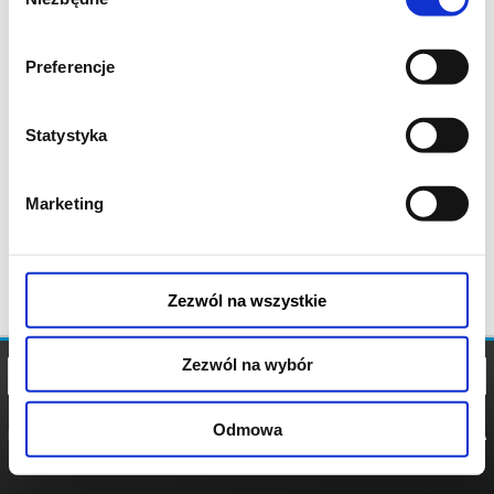
zgody
Preferencje
Statystyka
Marketing
Zezwól na wszystkie
Zezwól na wybór
Odmowa
REGULAMIN
POLITYKA
POLITYKA
COOKIES
PRYWATNOŚCI