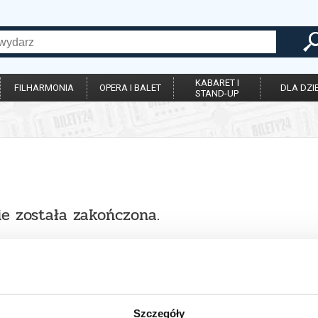
KABARET I
FILHARMONIA
OPERA I BALET
DLA DZIE
STAND-UP
ie została zakończona.
Szczegóły