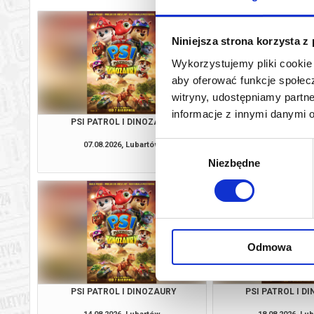
Niniejsza strona korzysta z
Wykorzystujemy pliki cookie 
aby oferować funkcje społecz
witryny, udostępniamy part
informacje z innymi danymi 
PSI PATROL I DINOZAURY
PSI PATROL I D
07.08.2026, Lubartów
08.08.2026, Lu
Wybór
kup bilet
Niezbędne
zgody
Odmowa
PSI PATROL I DINOZAURY
PSI PATROL I D