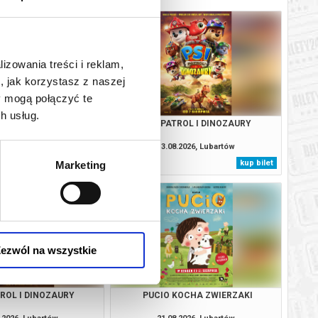
lizowania treści i reklam,
, jak korzystasz z naszej
y mogą połączyć te
h usług.
TROL I DINOZAURY
PSI PATROL I DINOZAURY
.2026, Lubartów
13.08.2026, Lubartów
kup bilet
kup bilet
Marketing
ezwól na wszystkie
TROL I DINOZAURY
PUCIO KOCHA ZWIERZAKI