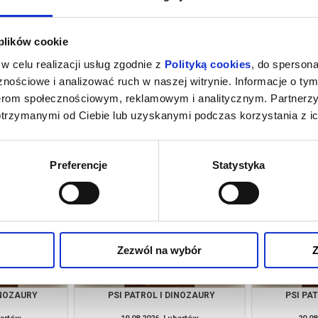
 plików cookie
w celu realizacji usług zgodnie z
Polityką cookies
, do spersona
nościowe i analizować ruch w naszej witrynie. Informacje o tym
nerom społecznościowym, reklamowym i analitycznym. Partnerz
otrzymanymi od Ciebie lub uzyskanymi podczas korzystania z ic
INOZAURY
PSI PATROL I DINOZAURY
PSI PA
bartów
09.08.2026, Lubartów
12.08
kup bilet
kup bilet
Preferencje
Statystyka
Zezwól na wybór
Z
INOZAURY
PSI PATROL I DINOZAURY
PSI PA