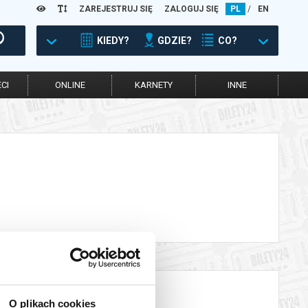
ZAREJESTRUJ SIĘ
ZALOGUJ SIĘ
PL
/
EN
KIEDY?
GDZIE?
CO?
CI
ONLINE
KARNETY
INNE
O plikach cookies