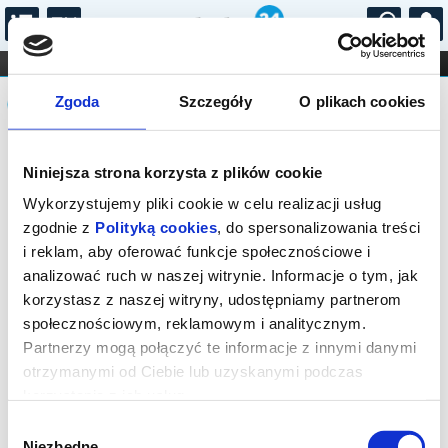
...
KONCERTY
KINO
TEATR
KABARET I
Komunikat
FILHARMONIA
OPERA I BALET
Zgoda
Szczegóły
O plikach cookies
STAND-UP
DLA DZIECI
ONLINE
KARNETY
Sprzedaż biletów on-line na wydarzenie
Niniejsza strona korzysta z plików cookie
została zakończona.
Wykorzystujemy pliki cookie w celu realizacji usług
zgodnie z
Polityką cookies
, do spersonalizowania treści
i reklam, aby oferować funkcje społecznościowe i
analizować ruch w naszej witrynie. Informacje o tym, jak
korzystasz z naszej witryny, udostępniamy partnerom
społecznościowym, reklamowym i analitycznym.
Partnerzy mogą połączyć te informacje z innymi danymi
otrzymanymi od Ciebie lub uzyskanymi podczas
korzystania z ich usług.
Wybór
Niezbędne