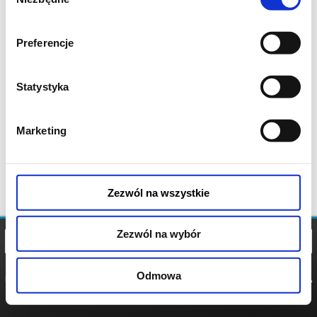
zgody
Preferencje
Statystyka
Marketing
Zezwól na wszystkie
Zezwól na wybór
Odmowa
REGULAMIN
POLITYKA
POLITYKA
COOKIES
PRYWATNOŚCI