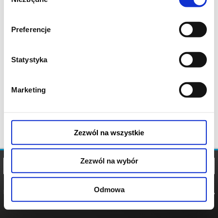
zgody
Preferencje
Statystyka
Marketing
Zezwól na wszystkie
Zezwól na wybór
Odmowa
REGULAMIN
POLITYKA
POLITYKA
COOKIES
PRYWATNOŚCI