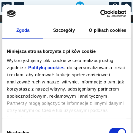
...
KONCERTY
KINO
TEATR
KABARET I
Komunikat
FILHARMONIA
OPERA I BALET
Zgoda
Szczegóły
O plikach cookies
STAND-UP
DLA DZIECI
ONLINE
KARNETY
Sprzedaż biletów on-line na wydarzenie
Niniejsza strona korzysta z plików cookie
została zakończona.
Wykorzystujemy pliki cookie w celu realizacji usług
zgodnie z
Polityką cookies
, do spersonalizowania treści
i reklam, aby oferować funkcje społecznościowe i
analizować ruch w naszej witrynie. Informacje o tym, jak
korzystasz z naszej witryny, udostępniamy partnerom
społecznościowym, reklamowym i analitycznym.
Partnerzy mogą połączyć te informacje z innymi danymi
otrzymanymi od Ciebie lub uzyskanymi podczas
korzystania z ich usług.
Wybór
Niezbędne