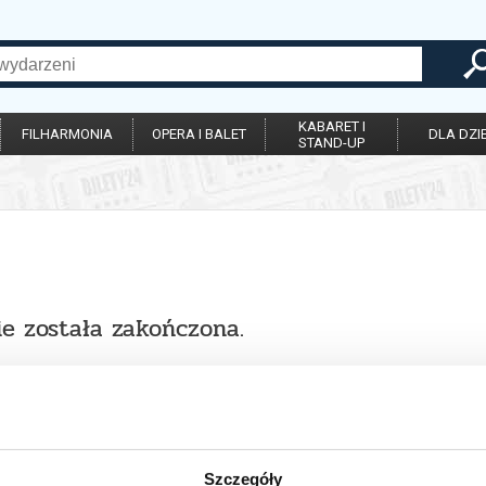
KABARET I
FILHARMONIA
OPERA I BALET
DLA DZIE
STAND-UP
ie została zakończona.
Szczegóły