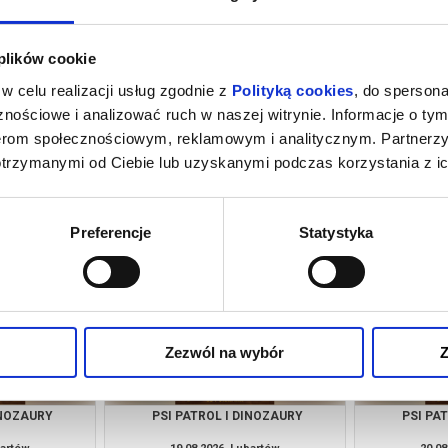
 plików cookie
w celu realizacji usług zgodnie z
Polityką cookies
, do spersona
nościowe i analizować ruch w naszej witrynie. Informacje o tym
nerom społecznościowym, reklamowym i analitycznym. Partnerz
otrzymanymi od Ciebie lub uzyskanymi podczas korzystania z ic
INOZAURY
PSI PATROL I DINOZAURY
PSI PA
bartów
09.08.2026, Lubartów
12.08
kup bilet
kup bilet
Preferencje
Statystyka
Zezwól na wybór
Z
INOZAURY
PSI PATROL I DINOZAURY
PSI PA