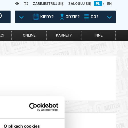
ZAREJESTRUJ SIĘ
ZALOGUJ SIĘ
PL
/
EN
KIEDY?
GDZIE?
CO?
CI
ONLINE
KARNETY
INNE
O plikach cookies