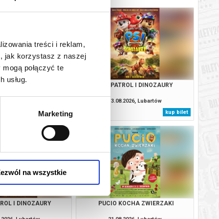
lizowania treści i reklam,
, jak korzystasz z naszej
y mogą połączyć te
h usług.
TROL I DINOZAURY
PSI PATROL I DINOZAURY
.2026, Lubartów
13.08.2026, Lubartów
kup bilet
kup bilet
Marketing
ezwól na wszystkie
TROL I DINOZAURY
PUCIO KOCHA ZWIERZAKI