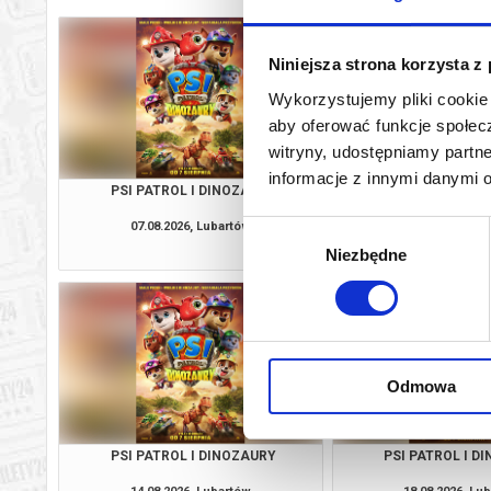
Niniejsza strona korzysta z
Wykorzystujemy pliki cookie 
aby oferować funkcje społecz
witryny, udostępniamy part
informacje z innymi danymi 
PSI PATROL I DINOZAURY
PSI PATROL I D
07.08.2026, Lubartów
08.08.2026, Lu
Wybór
kup bilet
Niezbędne
zgody
Odmowa
PSI PATROL I DINOZAURY
PSI PATROL I D