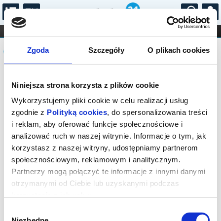
...
KONCERTY
KINO
TEATR
KABARET I
Komunikat
FILHARMONIA
OPERA I BALET
Zgoda
Szczegóły
O plikach cookies
STAND-UP
DLA DZIECI
ONLINE
KARNETY
Sprzedaż biletów on-line na wydarzenie
Niniejsza strona korzysta z plików cookie
została zakończona.
Wykorzystujemy pliki cookie w celu realizacji usług
zgodnie z
Polityką cookies
, do spersonalizowania treści
i reklam, aby oferować funkcje społecznościowe i
analizować ruch w naszej witrynie. Informacje o tym, jak
korzystasz z naszej witryny, udostępniamy partnerom
społecznościowym, reklamowym i analitycznym.
Partnerzy mogą połączyć te informacje z innymi danymi
otrzymanymi od Ciebie lub uzyskanymi podczas
korzystania z ich usług.
Wybór
Niezbędne