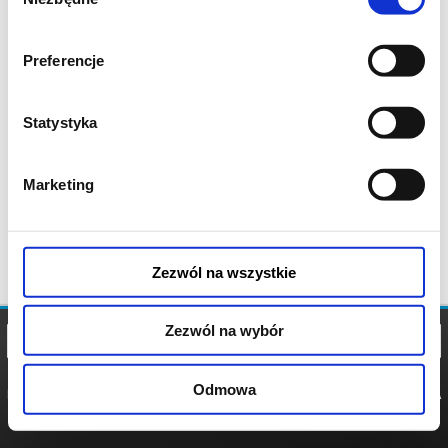
zgody
Preferencje
Statystyka
Marketing
Zezwól na wszystkie
Zezwól na wybór
Odmowa
REGULAMIN
POLITYKA
POLITYKA
COOKIES
PRYWATNOŚCI