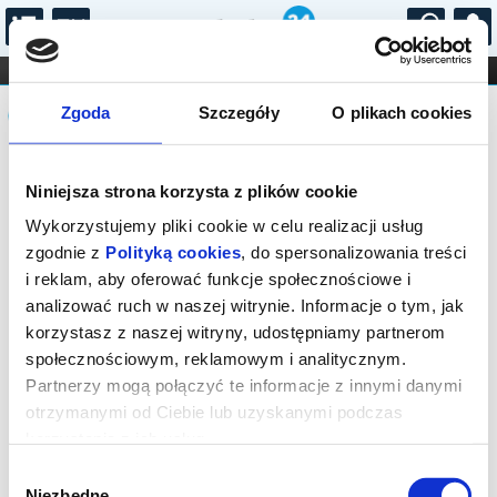
...
KONCERTY
KINO
TEATR
KABARET I
Komunikat
FILHARMONIA
OPERA I BALET
Zgoda
Szczegóły
O plikach cookies
STAND-UP
DLA DZIECI
ONLINE
KARNETY
Sprzedaż biletów on-line na wydarzenie
Niniejsza strona korzysta z plików cookie
została zakończona.
Wykorzystujemy pliki cookie w celu realizacji usług
zgodnie z
Polityką cookies
, do spersonalizowania treści
i reklam, aby oferować funkcje społecznościowe i
analizować ruch w naszej witrynie. Informacje o tym, jak
korzystasz z naszej witryny, udostępniamy partnerom
społecznościowym, reklamowym i analitycznym.
Partnerzy mogą połączyć te informacje z innymi danymi
otrzymanymi od Ciebie lub uzyskanymi podczas
korzystania z ich usług.
Wybór
Niezbędne