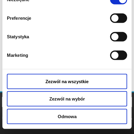
zgody
Preferencje
Statystyka
Marketing
Zezwól na wszystkie
Zezwól na wybór
Odmowa
REGULAMIN
POLITYKA
POLITYKA
COOKIES
PRYWATNOŚCI