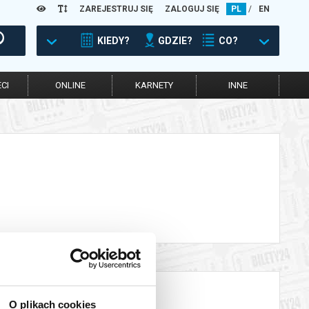
ZAREJESTRUJ SIĘ
ZALOGUJ SIĘ
PL
/
EN
KIEDY?
GDZIE?
CO?
CI
ONLINE
KARNETY
INNE
O plikach cookies