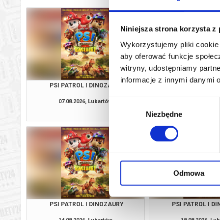
Niniejsza strona korzysta z
Wykorzystujemy pliki cookie 
aby oferować funkcje społecz
witryny, udostępniamy part
informacje z innymi danymi 
PSI PATROL I DINOZAURY
PSI PATROL I D
07.08.2026, Lubartów
08.08.2026, Lu
Wybór
kup bilet
Niezbędne
zgody
Odmowa
PSI PATROL I DINOZAURY
PSI PATROL I D