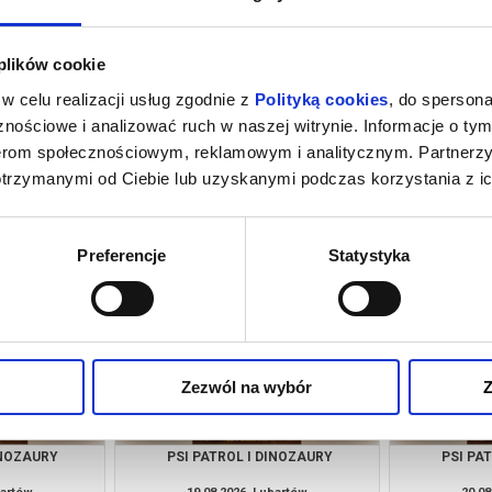
 plików cookie
w celu realizacji usług zgodnie z
Polityką cookies
, do spersona
nościowe i analizować ruch w naszej witrynie. Informacje o tym
nerom społecznościowym, reklamowym i analitycznym. Partnerz
otrzymanymi od Ciebie lub uzyskanymi podczas korzystania z ic
INOZAURY
PSI PATROL I DINOZAURY
PSI PA
bartów
09.08.2026, Lubartów
12.08
kup bilet
kup bilet
Preferencje
Statystyka
Zezwól na wybór
Z
INOZAURY
PSI PATROL I DINOZAURY
PSI PA