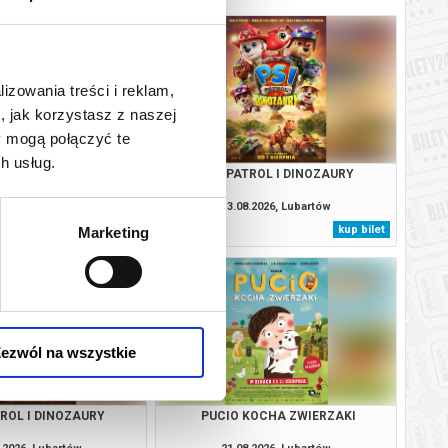
lizowania treści i reklam,
, jak korzystasz z naszej
y mogą połączyć te
h usług.
TROL I DINOZAURY
PSI PATROL I DINOZAURY
.2026, Lubartów
13.08.2026, Lubartów
kup bilet
kup bilet
Marketing
ezwól na wszystkie
TROL I DINOZAURY
PUCIO KOCHA ZWIERZAKI