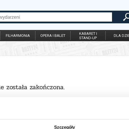
KABARET I
FILHARMONIA
OPERA I BALET
DLA DZIE
STAND-UP
ie została zakończona.
Szczegóły