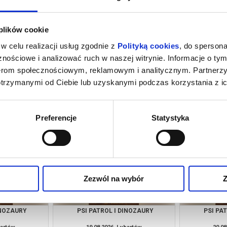
 plików cookie
w celu realizacji usług zgodnie z
Polityką cookies
, do spersona
nościowe i analizować ruch w naszej witrynie. Informacje o tym
nerom społecznościowym, reklamowym i analitycznym. Partnerz
otrzymanymi od Ciebie lub uzyskanymi podczas korzystania z ic
INOZAURY
PSI PATROL I DINOZAURY
PSI PA
bartów
09.08.2026, Lubartów
12.08
kup bilet
kup bilet
Preferencje
Statystyka
Zezwól na wybór
Z
INOZAURY
PSI PATROL I DINOZAURY
PSI PA