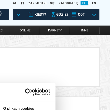
ZAREJESTRUJ SIĘ
ZALOGUJ SIĘ
PL
/
EN
KIEDY?
GDZIE?
CO?
CI
ONLINE
KARNETY
INNE
O plikach cookies