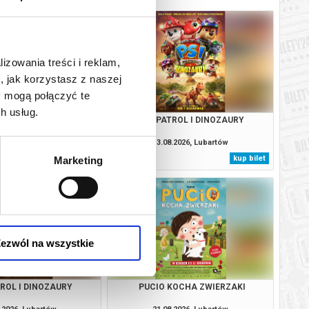
lizowania treści i reklam,
, jak korzystasz z naszej
y mogą połączyć te
h usług.
TROL I DINOZAURY
PSI PATROL I DINOZAURY
.2026, Lubartów
13.08.2026, Lubartów
kup bilet
kup bilet
Marketing
ezwól na wszystkie
TROL I DINOZAURY
PUCIO KOCHA ZWIERZAKI