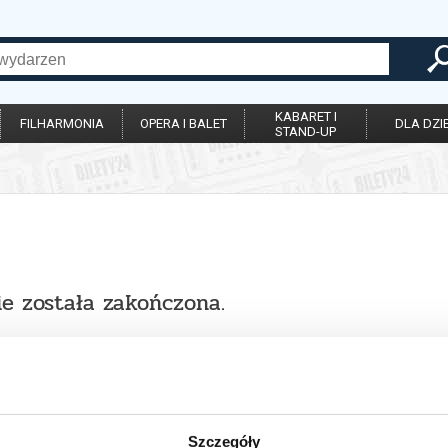
KABARET I
FILHARMONIA
OPERA I BALET
DLA DZIE
STAND-UP
ie została zakończona.
Szczegóły