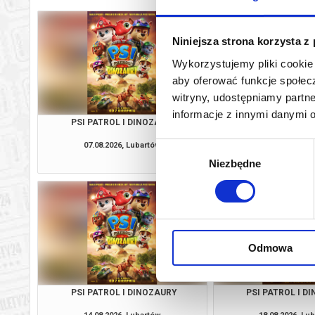
Niniejsza strona korzysta z
Wykorzystujemy pliki cookie 
aby oferować funkcje społecz
witryny, udostępniamy part
informacje z innymi danymi 
PSI PATROL I DINOZAURY
PSI PATROL I D
07.08.2026, Lubartów
08.08.2026, Lu
Wybór
kup bilet
Niezbędne
zgody
Odmowa
PSI PATROL I DINOZAURY
PSI PATROL I D