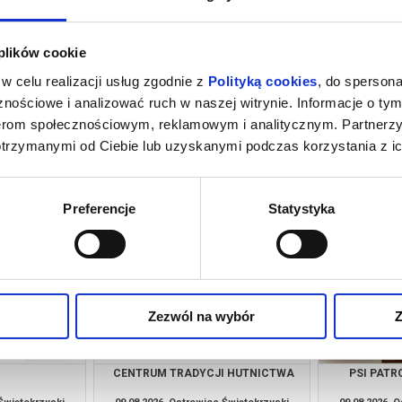
 plików cookie
w celu realizacji usług zgodnie z
Polityką cookies
, do spersona
nościowe i analizować ruch w naszej witrynie. Informacje o tym
nerom społecznościowym, reklamowym i analitycznym. Partnerz
otrzymanymi od Ciebie lub uzyskanymi podczas korzystania z ic
 NOWY DZIEŃ -
PSI PATROL I DINOZAURY - 2D
NG
DUBBING
 Świętokrzyski
08.08.2026, Ostrowiec Świętokrzyski
08.08.2026, 
kup bilet
kup bilet
Preferencje
Statystyka
Zezwól na wybór
Z
CENTRUM TRADYCJI HUTNICTWA
PSI PATRO