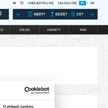
ZAREJESTRUJ SIĘ
ZALOGUJ SIĘ
PL
/
EN
KIEDY?
GDZIE?
CO?
CI
ONLINE
KARNETY
INNE
O plikach cookies