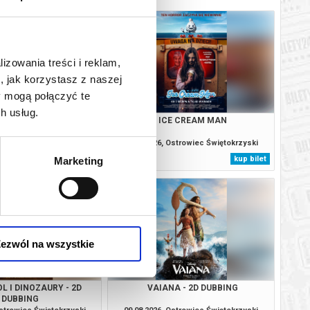
lizowania treści i reklam,
, jak korzystasz z naszej
y mogą połączyć te
h usług.
ODYSEJA
ICE CREAM MAN
Ostrowiec Świętokrzyski
08.08.2026, Ostrowiec Świętokrzyski
kup bilet
kup bilet
Marketing
ezwól na wszystkie
L I DINOZAURY - 2D
VAIANA - 2D DUBBING
DUBBING