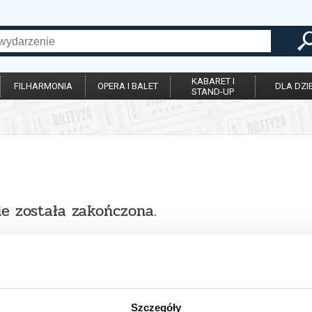
KABARET I
FILHARMONIA
OPERA I BALET
DLA DZIE
STAND-UP
ie została zakończona.
Szczegóły