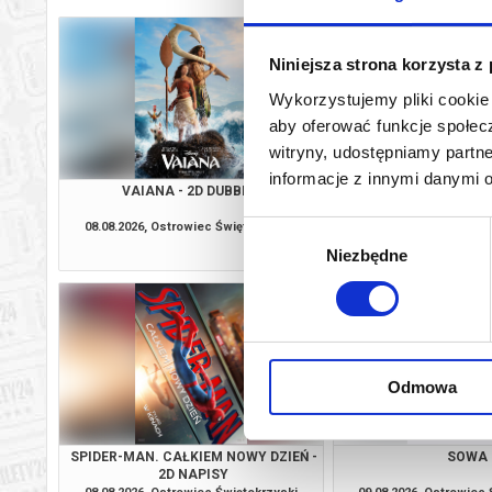
Niniejsza strona korzysta z
Wykorzystujemy pliki cookie 
aby oferować funkcje społecz
witryny, udostępniamy part
informacje z innymi danymi 
VAIANA - 2D DUBBING
SPIDER-MAN. CAŁKIEM
2D DUBBI
08.08.2026, Ostrowiec Świętokrzyski
08.08.2026, Ostrowiec
Wybór
kup bilet
Niezbędne
zgody
Odmowa
SPIDER-MAN. CAŁKIEM NOWY DZIEŃ -
SOWA
2D NAPISY