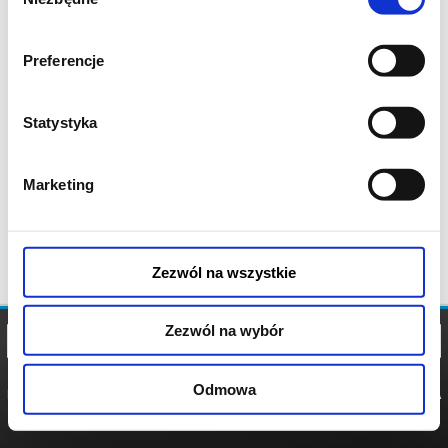
zgody
Preferencje
Statystyka
Marketing
Zezwól na wszystkie
Zezwól na wybór
Odmowa
REGULAMIN
POLITYKA
POLITYKA
COOKIES
PRYWATNOŚCI