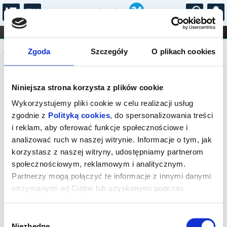
...
KONCERTY
KINO
TEATR
KABARET I
Komunikat
FILHARMONIA
OPERA I BALET
Zgoda
Szczegóły
O plikach cookies
STAND-UP
DLA DZIECI
ONLINE
KARNETY
Sprzedaż biletów on-line na wydarzenie
Niniejsza strona korzysta z plików cookie
została zakończona.
Wykorzystujemy pliki cookie w celu realizacji usług
zgodnie z
Polityką cookies
, do spersonalizowania treści
i reklam, aby oferować funkcje społecznościowe i
analizować ruch w naszej witrynie. Informacje o tym, jak
korzystasz z naszej witryny, udostępniamy partnerom
społecznościowym, reklamowym i analitycznym.
Partnerzy mogą połączyć te informacje z innymi danymi
otrzymanymi od Ciebie lub uzyskanymi podczas
korzystania z ich usług.
Wybór
Niezbędne