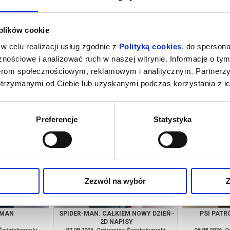
 plików cookie
w celu realizacji usług zgodnie z
Polityką cookies
, do spersona
nościowe i analizować ruch w naszej witrynie. Informacje o tym
nerom społecznościowym, reklamowym i analitycznym. Partnerz
otrzymanymi od Ciebie lub uzyskanymi podczas korzystania z ic
OZAURY - 2D
VAIANA - 2D DUBBING
CENTRUM T
G
 Świętokrzyski
07.08.2026, Ostrowiec Świętokrzyski
07.08.2026, 
kup bilet
kup bilet
Preferencje
Statystyka
Zezwól na wybór
Z
 MAN
SPIDER-MAN. CAŁKIEM NOWY DZIEŃ -
PSI PATRO
2D NAPISY