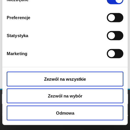
zgody
Preferencje
Statystyka
Marketing
Zezwól na wszystkie
Zezwól na wybór
Odmowa
REGULAMIN
POLITYKA
POLITYKA
COOKIES
PRYWATNOŚCI