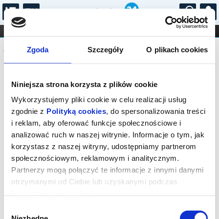
...
KONCERTY
KINO
TEATR
KABARET I
Komunikat
FILHARMONIA
OPERA I BALET
Zgoda
Szczegóły
O plikach cookies
STAND-UP
DLA DZIECI
ONLINE
KARNETY
Sprzedaż biletów on-line na wydarzenie
Niniejsza strona korzysta z plików cookie
została zakończona.
Wykorzystujemy pliki cookie w celu realizacji usług
zgodnie z
Polityką cookies
, do spersonalizowania treści
i reklam, aby oferować funkcje społecznościowe i
analizować ruch w naszej witrynie. Informacje o tym, jak
korzystasz z naszej witryny, udostępniamy partnerom
społecznościowym, reklamowym i analitycznym.
Partnerzy mogą połączyć te informacje z innymi danymi
otrzymanymi od Ciebie lub uzyskanymi podczas
korzystania z ich usług.
Wybór
Niezbędne