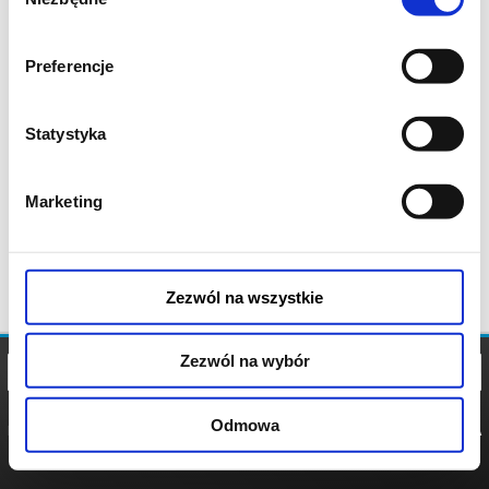
zgody
Preferencje
Statystyka
Marketing
Zezwól na wszystkie
Zezwól na wybór
Odmowa
REGULAMIN
POLITYKA
POLITYKA
COOKIES
PRYWATNOŚCI