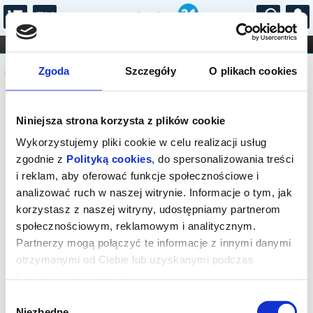
...
KONCERTY
KINO
TEATR
KABARET I
Komunikat
FILHARMONIA
OPERA I BALET
Zgoda
Szczegóły
O plikach cookies
STAND-UP
DLA DZIECI
ONLINE
KARNETY
Sprzedaż biletów on-line na wydarzenie
Niniejsza strona korzysta z plików cookie
została zakończona.
Wykorzystujemy pliki cookie w celu realizacji usług
zgodnie z
Polityką cookies
, do spersonalizowania treści
i reklam, aby oferować funkcje społecznościowe i
analizować ruch w naszej witrynie. Informacje o tym, jak
korzystasz z naszej witryny, udostępniamy partnerom
społecznościowym, reklamowym i analitycznym.
Partnerzy mogą połączyć te informacje z innymi danymi
otrzymanymi od Ciebie lub uzyskanymi podczas
korzystania z ich usług.
Wybór
Niezbędne