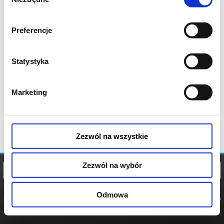
zgody
Preferencje
Statystyka
Marketing
Zezwól na wszystkie
Zezwól na wybór
Odmowa
REGULAMIN
POLITYKA
POLITYKA
COOKIES
PRYWATNOŚCI