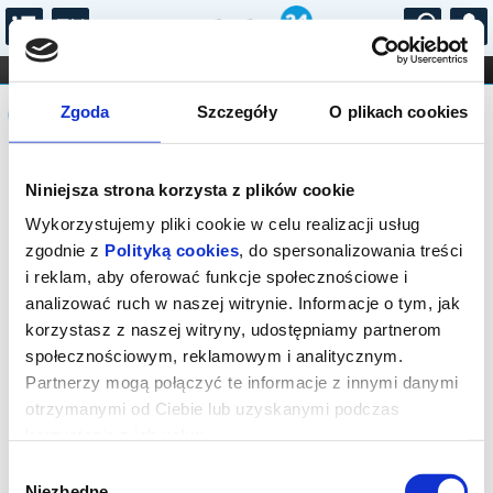
...
KONCERTY
KINO
TEATR
KABARET I
Komunikat
FILHARMONIA
OPERA I BALET
Zgoda
Szczegóły
O plikach cookies
STAND-UP
DLA DZIECI
ONLINE
KARNETY
Sprzedaż biletów on-line na wydarzenie
Niniejsza strona korzysta z plików cookie
została zakończona.
Wykorzystujemy pliki cookie w celu realizacji usług
zgodnie z
Polityką cookies
, do spersonalizowania treści
i reklam, aby oferować funkcje społecznościowe i
analizować ruch w naszej witrynie. Informacje o tym, jak
korzystasz z naszej witryny, udostępniamy partnerom
społecznościowym, reklamowym i analitycznym.
Partnerzy mogą połączyć te informacje z innymi danymi
otrzymanymi od Ciebie lub uzyskanymi podczas
korzystania z ich usług.
Wybór
Niezbędne