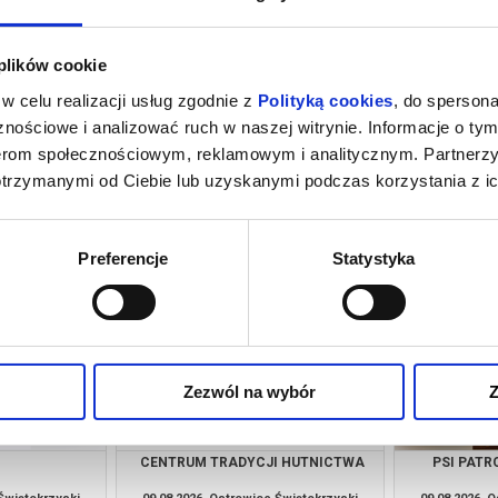
 plików cookie
w celu realizacji usług zgodnie z
Polityką cookies
, do spersona
nościowe i analizować ruch w naszej witrynie. Informacje o tym
nerom społecznościowym, reklamowym i analitycznym. Partnerz
otrzymanymi od Ciebie lub uzyskanymi podczas korzystania z ic
 NOWY DZIEŃ -
PSI PATROL I DINOZAURY - 2D
NG
DUBBING
 Świętokrzyski
08.08.2026, Ostrowiec Świętokrzyski
08.08.2026, 
kup bilet
kup bilet
Preferencje
Statystyka
Zezwól na wybór
Z
CENTRUM TRADYCJI HUTNICTWA
PSI PATRO