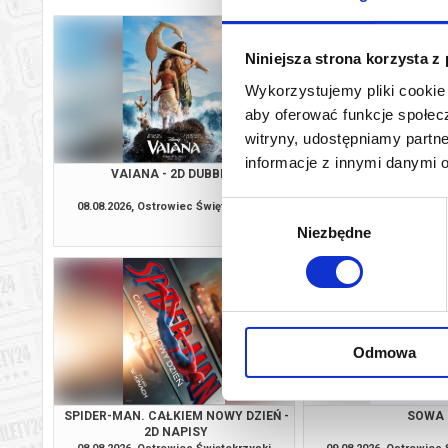
Niniejsza strona korzysta z
Wykorzystujemy pliki cookie 
aby oferować funkcje społecz
witryny, udostępniamy part
informacje z innymi danymi 
VAIANA - 2D DUBBING
SPIDER-MAN. CAŁKIEM
2D DUBBI
08.08.2026, Ostrowiec Świętokrzyski
08.08.2026, Ostrowiec
Wybór
kup bilet
Niezbędne
zgody
Odmowa
SPIDER-MAN. CAŁKIEM NOWY DZIEŃ -
SOWA
2D NAPISY