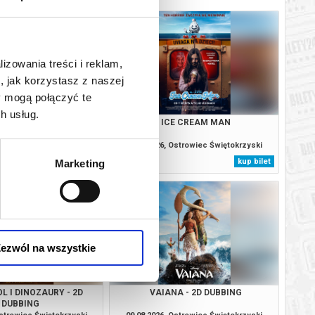
lizowania treści i reklam,
, jak korzystasz z naszej
y mogą połączyć te
h usług.
ODYSEJA
ICE CREAM MAN
Ostrowiec Świętokrzyski
08.08.2026, Ostrowiec Świętokrzyski
kup bilet
kup bilet
Marketing
ezwól na wszystkie
L I DINOZAURY - 2D
VAIANA - 2D DUBBING
DUBBING