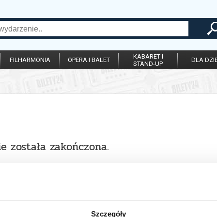
KABARET I
FILHARMONIA
OPERA I BALET
DLA DZIE
STAND-UP
ie została zakończona.
Szczegóły