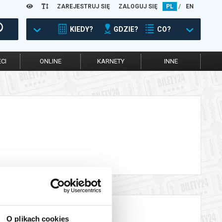
ZAREJESTRUJ SIĘ
ZALOGUJ SIĘ
PL
/
EN
KIEDY?
GDZIE?
CO?
CI
ONLINE
KARNETY
INNE
O plikach cookies