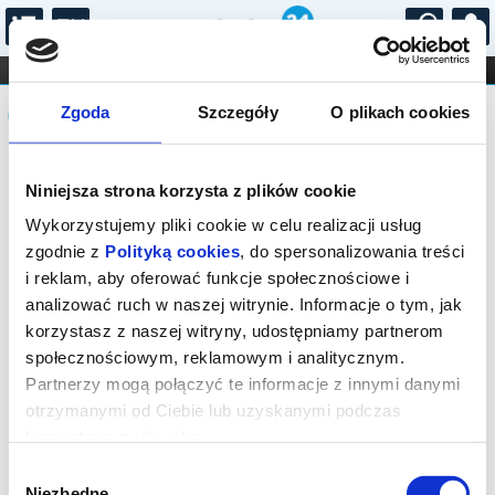
...
KONCERTY
KINO
TEATR
KABARET I
Komunikat
FILHARMONIA
OPERA I BALET
Zgoda
Szczegóły
O plikach cookies
STAND-UP
DLA DZIECI
ONLINE
KARNETY
Sprzedaż biletów on-line na wydarzenie
Niniejsza strona korzysta z plików cookie
została zakończona.
Wykorzystujemy pliki cookie w celu realizacji usług
zgodnie z
Polityką cookies
, do spersonalizowania treści
i reklam, aby oferować funkcje społecznościowe i
analizować ruch w naszej witrynie. Informacje o tym, jak
korzystasz z naszej witryny, udostępniamy partnerom
społecznościowym, reklamowym i analitycznym.
Partnerzy mogą połączyć te informacje z innymi danymi
otrzymanymi od Ciebie lub uzyskanymi podczas
korzystania z ich usług.
Wybór
Niezbędne