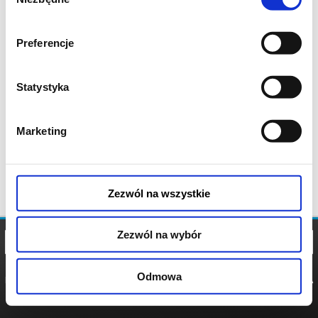
zgody
Preferencje
Statystyka
Marketing
Zezwól na wszystkie
Zezwól na wybór
Odmowa
REGULAMIN
POLITYKA
POLITYKA
COOKIES
PRYWATNOŚCI