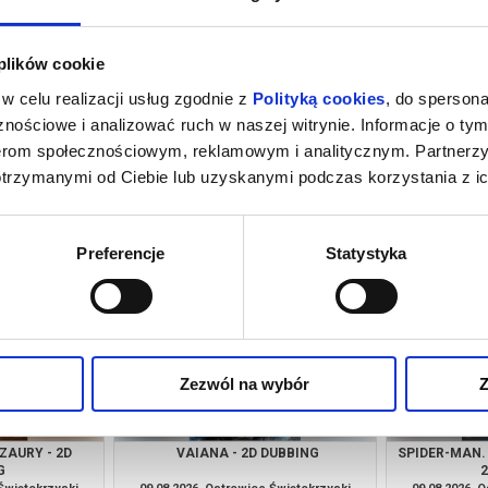
 plików cookie
w celu realizacji usług zgodnie z
Polityką cookies
, do spersona
nościowe i analizować ruch w naszej witrynie. Informacje o tym
nerom społecznościowym, reklamowym i analitycznym. Partnerz
otrzymanymi od Ciebie lub uzyskanymi podczas korzystania z ic
A
ICE CREAM MAN
SPIDER-MAN.
 Świętokrzyski
08.08.2026, Ostrowiec Świętokrzyski
08.08.2026, 
kup bilet
kup bilet
Preferencje
Statystyka
Zezwól na wybór
Z
OZAURY - 2D
VAIANA - 2D DUBBING
SPIDER-MAN.
G