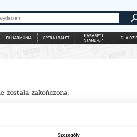
KABARET I
FILHARMONIA
OPERA I BALET
DLA DZIE
STAND-UP
ie została zakończona.
Szczegóły