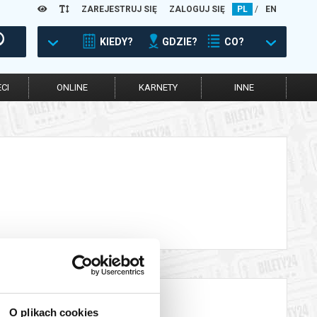
ZAREJESTRUJ SIĘ
ZALOGUJ SIĘ
PL
/
EN
KIEDY?
GDZIE?
CO?
CI
ONLINE
KARNETY
INNE
O plikach cookies