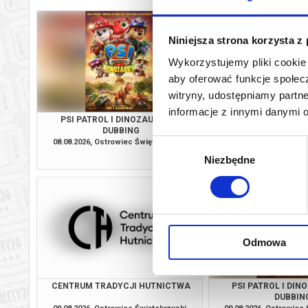
Niniejsza strona korzysta z
Wykorzystujemy pliki cookie 
aby oferować funkcje społecz
witryny, udostępniamy part
informacje z innymi danymi 
PSI PATROL I DINOZAURY - 2D
ODYSEJ
DUBBING
08.08.2026, Ostrowiec Świętokrzyski
08.08.2026, Ostrowiec
Wybór
kup bilet
Niezbędne
zgody
Odmowa
CENTRUM TRADYCJI HUTNICTWA
PSI PATROL I DIN
DUBBIN