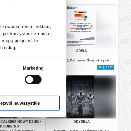
lizowania treści i reklam,
, jak korzystasz z naszej
y mogą połączyć te
h usług.
 CAŁKIEM NOWY DZIEŃ -
SOWA
2D NAPISY
Ostrowiec Świętokrzyski
09.08.2026, Ostrowiec Świętokrzyski
kup bilet
kup bilet
Marketing
ezwól na wszystkie
 CAŁKIEM NOWY DZIEŃ -
ODYSEJA
2D DUBBING