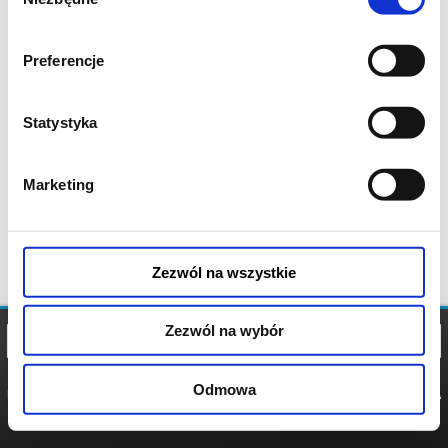
zgody
Preferencje
Statystyka
Marketing
Zezwól na wszystkie
Zezwól na wybór
Odmowa
REGULAMIN
POLITYKA
POLITYKA
COOKIES
PRYWATNOŚCI