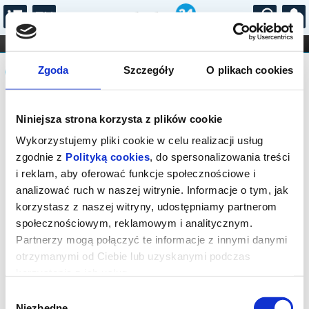
...
KONCERTY
KINO
TEATR
KABARET I
Komunikat
FILHARMONIA
OPERA I BALET
Zgoda
Szczegóły
O plikach cookies
STAND-UP
DLA DZIECI
ONLINE
KARNETY
Sprzedaż biletów on-line na wydarzenie
Niniejsza strona korzysta z plików cookie
została zakończona.
Wykorzystujemy pliki cookie w celu realizacji usług
zgodnie z
Polityką cookies
, do spersonalizowania treści
i reklam, aby oferować funkcje społecznościowe i
analizować ruch w naszej witrynie. Informacje o tym, jak
korzystasz z naszej witryny, udostępniamy partnerom
społecznościowym, reklamowym i analitycznym.
Partnerzy mogą połączyć te informacje z innymi danymi
otrzymanymi od Ciebie lub uzyskanymi podczas
korzystania z ich usług.
Wybór
Niezbędne