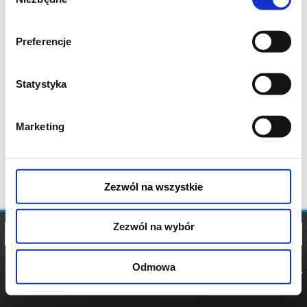
zgody
Preferencje
Statystyka
Marketing
Zezwól na wszystkie
Zezwól na wybór
Odmowa
REGULAMIN
POLITYKA
POLITYKA
COOKIES
PRYWATNOŚCI