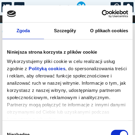
...
KONCERTY
KINO
TEATR
KABARET I
Komunikat
FILHARMONIA
OPERA I BALET
Zgoda
Szczegóły
O plikach cookies
STAND-UP
DLA DZIECI
ONLINE
KARNETY
Sprzedaż biletów on-line na wydarzenie
Niniejsza strona korzysta z plików cookie
została zakończona.
Wykorzystujemy pliki cookie w celu realizacji usług
zgodnie z
Polityką cookies
, do spersonalizowania treści
i reklam, aby oferować funkcje społecznościowe i
analizować ruch w naszej witrynie. Informacje o tym, jak
korzystasz z naszej witryny, udostępniamy partnerom
społecznościowym, reklamowym i analitycznym.
Partnerzy mogą połączyć te informacje z innymi danymi
otrzymanymi od Ciebie lub uzyskanymi podczas
korzystania z ich usług.
Wybór
Niezbędne