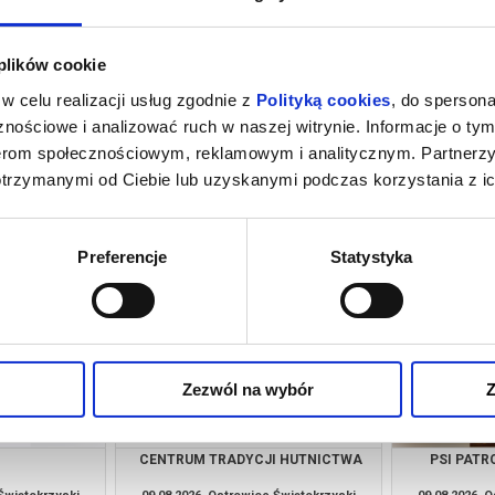
 plików cookie
w celu realizacji usług zgodnie z
Polityką cookies
, do spersona
nościowe i analizować ruch w naszej witrynie. Informacje o tym
nerom społecznościowym, reklamowym i analitycznym. Partnerz
otrzymanymi od Ciebie lub uzyskanymi podczas korzystania z ic
 NOWY DZIEŃ -
PSI PATROL I DINOZAURY - 2D
NG
DUBBING
 Świętokrzyski
08.08.2026, Ostrowiec Świętokrzyski
08.08.2026, 
kup bilet
kup bilet
Preferencje
Statystyka
Zezwól na wybór
Z
CENTRUM TRADYCJI HUTNICTWA
PSI PATRO