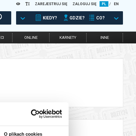
ZAREJESTRUJ SIĘ
ZALOGUJ SIĘ
PL
/
EN
KIEDY?
GDZIE?
CO?
CI
ONLINE
KARNETY
INNE
O plikach cookies