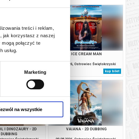
lizowania treści i reklam,
, jak korzystasz z naszej
y mogą połączyć te
h usług.
ODYSEJA
ICE CREAM MAN
Ostrowiec Świętokrzyski
08.08.2026, Ostrowiec Świętokrzyski
kup bilet
kup bilet
Marketing
ezwól na wszystkie
L I DINOZAURY - 2D
VAIANA - 2D DUBBING
DUBBING