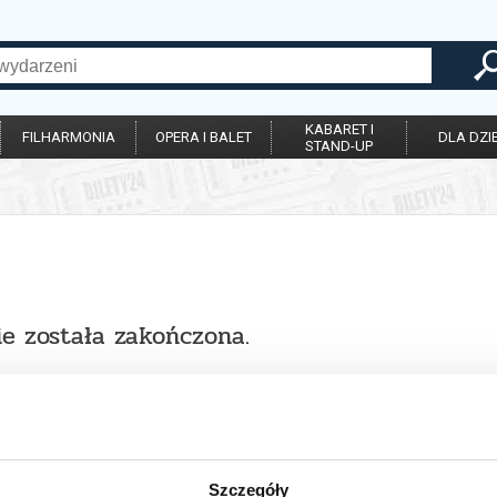
KABARET I
FILHARMONIA
OPERA I BALET
DLA DZIE
STAND-UP
ie została zakończona.
Szczegóły