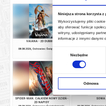
Niniejsza strona korzysta z
Wykorzystujemy pliki cookie 
aby oferować funkcje społecz
witryny, udostępniamy part
informacje z innymi danymi 
VAIANA - 2D DUBBING
SPIDER-MAN. CAŁKIEM
2D DUBBI
08.08.2026, Ostrowiec Świętokrzyski
08.08.2026, Ostrowiec
Wybór
kup bilet
Niezbędne
zgody
Odmowa
SPIDER-MAN. CAŁKIEM NOWY DZIEŃ -
SOWA
2D NAPISY