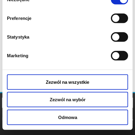
zgody
Preferencje
Statystyka
Marketing
Zezwól na wszystkie
Zezwól na wybór
Odmowa
REGULAMIN
POLITYKA
POLITYKA
COOKIES
PRYWATNOŚCI