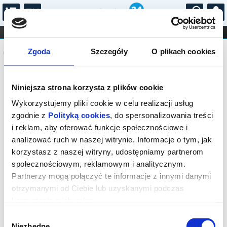
...
KONCERTY
KINO
TEATR
KABARET I
Komunikat
FILHARMONIA
OPERA I BALET
Zgoda
Szczegóły
O plikach cookies
STAND-UP
DLA DZIECI
ONLINE
KARNETY
Sprzedaż biletów on-line na wydarzenie
Niniejsza strona korzysta z plików cookie
została zakończona.
Wykorzystujemy pliki cookie w celu realizacji usług
zgodnie z
Polityką cookies
, do spersonalizowania treści
i reklam, aby oferować funkcje społecznościowe i
analizować ruch w naszej witrynie. Informacje o tym, jak
korzystasz z naszej witryny, udostępniamy partnerom
społecznościowym, reklamowym i analitycznym.
Partnerzy mogą połączyć te informacje z innymi danymi
otrzymanymi od Ciebie lub uzyskanymi podczas
korzystania z ich usług.
Wybór
Niezbędne