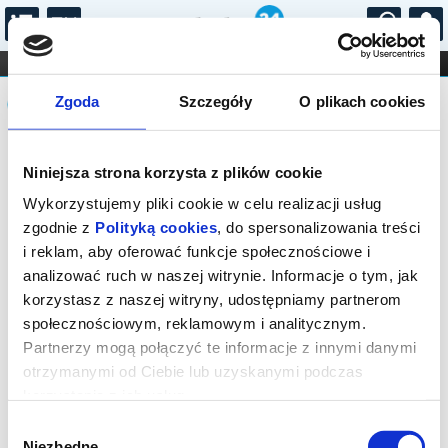
...
KONCERTY
KINO
TEATR
KABARET I
Komunikat
FILHARMONIA
OPERA I BALET
Zgoda
Szczegóły
O plikach cookies
STAND-UP
DLA DZIECI
ONLINE
KARNETY
Sprzedaż biletów on-line na wydarzenie
Niniejsza strona korzysta z plików cookie
została zakończona.
Wykorzystujemy pliki cookie w celu realizacji usług
zgodnie z
Polityką cookies
, do spersonalizowania treści
i reklam, aby oferować funkcje społecznościowe i
analizować ruch w naszej witrynie. Informacje o tym, jak
korzystasz z naszej witryny, udostępniamy partnerom
społecznościowym, reklamowym i analitycznym.
Partnerzy mogą połączyć te informacje z innymi danymi
otrzymanymi od Ciebie lub uzyskanymi podczas
korzystania z ich usług.
Wybór
Niezbędne