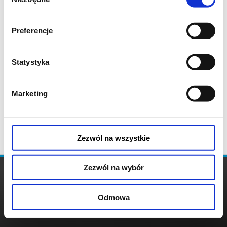
zgody
Preferencje
Statystyka
Marketing
Zezwól na wszystkie
Zezwól na wybór
Odmowa
REGULAMIN
POLITYKA
POLITYKA
COOKIES
PRYWATNOŚCI