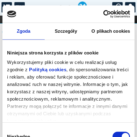
...
KONCERTY
KINO
TEATR
KABARET I
Komunikat
FILHARMONIA
OPERA I BALET
Zgoda
Szczegóły
O plikach cookies
STAND-UP
DLA DZIECI
ONLINE
KARNETY
Sprzedaż biletów on-line na wydarzenie
Niniejsza strona korzysta z plików cookie
została zakończona.
Wykorzystujemy pliki cookie w celu realizacji usług
zgodnie z
Polityką cookies
, do spersonalizowania treści
i reklam, aby oferować funkcje społecznościowe i
analizować ruch w naszej witrynie. Informacje o tym, jak
korzystasz z naszej witryny, udostępniamy partnerom
społecznościowym, reklamowym i analitycznym.
Partnerzy mogą połączyć te informacje z innymi danymi
otrzymanymi od Ciebie lub uzyskanymi podczas
korzystania z ich usług.
Wybór
Niezbędne