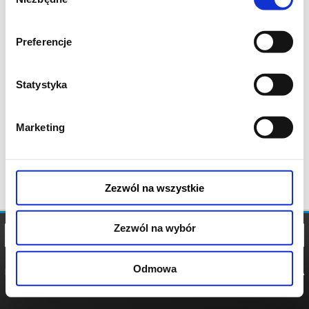
zgody
Preferencje
Statystyka
Marketing
Zezwól na wszystkie
Zezwól na wybór
Odmowa
REGULAMIN
POLITYKA
POLITYKA
COOKIES
PRYWATNOŚCI