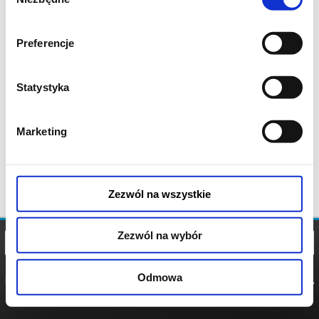
zgody
Preferencje
Statystyka
Marketing
Zezwól na wszystkie
Zezwól na wybór
Odmowa
REGULAMIN
POLITYKA
POLITYKA
COOKIES
PRYWATNOŚCI