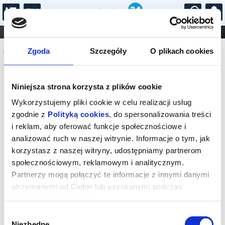
...
KONCERTY
KINO
TEATR
KABARET I
Komunikat
FILHARMONIA
OPERA I BALET
Zgoda
Szczegóły
O plikach cookies
STAND-UP
DLA DZIECI
ONLINE
KARNETY
Sprzedaż biletów on-line na wydarzenie
Niniejsza strona korzysta z plików cookie
została zakończona.
Wykorzystujemy pliki cookie w celu realizacji usług
zgodnie z
Polityką cookies
, do spersonalizowania treści
i reklam, aby oferować funkcje społecznościowe i
analizować ruch w naszej witrynie. Informacje o tym, jak
korzystasz z naszej witryny, udostępniamy partnerom
społecznościowym, reklamowym i analitycznym.
Partnerzy mogą połączyć te informacje z innymi danymi
otrzymanymi od Ciebie lub uzyskanymi podczas
korzystania z ich usług.
Wybór
Niezbędne