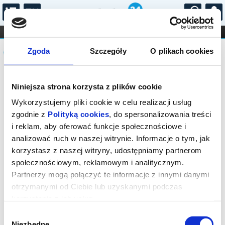
...
KONCERTY
KINO
TEATR
KABARET I
Komunikat
FILHARMONIA
OPERA I BALET
Zgoda
Szczegóły
O plikach cookies
STAND-UP
DLA DZIECI
ONLINE
KARNETY
Sprzedaż biletów on-line na wydarzenie
Niniejsza strona korzysta z plików cookie
została zakończona.
Wykorzystujemy pliki cookie w celu realizacji usług
zgodnie z
Polityką cookies
, do spersonalizowania treści
i reklam, aby oferować funkcje społecznościowe i
analizować ruch w naszej witrynie. Informacje o tym, jak
korzystasz z naszej witryny, udostępniamy partnerom
społecznościowym, reklamowym i analitycznym.
Partnerzy mogą połączyć te informacje z innymi danymi
otrzymanymi od Ciebie lub uzyskanymi podczas
korzystania z ich usług.
Wybór
Niezbędne