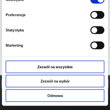
zgody
Preferencje
Statystyka
Marketing
Zezwól na wszystkie
Zezwól na wybór
Odmowa
REGULAMIN
POLITYKA
POLITYKA
COOKIES
PRYWATNOŚCI