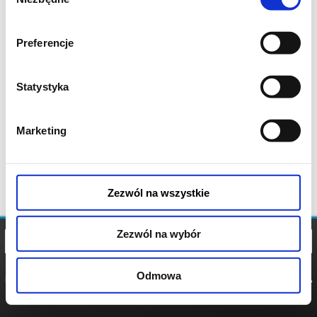
zgody
Preferencje
Statystyka
Marketing
Zezwól na wszystkie
Zezwól na wybór
Odmowa
REGULAMIN
POLITYKA
POLITYKA
COOKIES
PRYWATNOŚCI