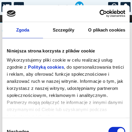
...
KONCERTY
KINO
TEATR
KABARET I
Komunikat
FILHARMONIA
OPERA I BALET
Zgoda
Szczegóły
O plikach cookies
STAND-UP
DLA DZIECI
ONLINE
KARNETY
Sprzedaż biletów on-line na wydarzenie
Niniejsza strona korzysta z plików cookie
została zakończona.
Wykorzystujemy pliki cookie w celu realizacji usług
zgodnie z
Polityką cookies
, do spersonalizowania treści
i reklam, aby oferować funkcje społecznościowe i
analizować ruch w naszej witrynie. Informacje o tym, jak
korzystasz z naszej witryny, udostępniamy partnerom
społecznościowym, reklamowym i analitycznym.
Partnerzy mogą połączyć te informacje z innymi danymi
otrzymanymi od Ciebie lub uzyskanymi podczas
korzystania z ich usług.
Wybór
Niezbędne