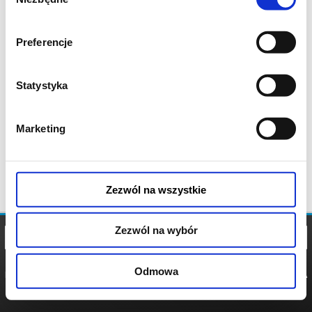
zgody
Preferencje
Statystyka
Marketing
Zezwól na wszystkie
Zezwól na wybór
Odmowa
REGULAMIN
POLITYKA
POLITYKA
COOKIES
PRYWATNOŚCI