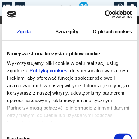
...
KONCERTY
KINO
TEATR
KABARET I
Komunikat
FILHARMONIA
OPERA I BALET
Zgoda
Szczegóły
O plikach cookies
STAND-UP
DLA DZIECI
ONLINE
KARNETY
Sprzedaż biletów on-line na wydarzenie
Niniejsza strona korzysta z plików cookie
została zakończona.
Wykorzystujemy pliki cookie w celu realizacji usług
zgodnie z
Polityką cookies
, do spersonalizowania treści
i reklam, aby oferować funkcje społecznościowe i
analizować ruch w naszej witrynie. Informacje o tym, jak
korzystasz z naszej witryny, udostępniamy partnerom
społecznościowym, reklamowym i analitycznym.
Partnerzy mogą połączyć te informacje z innymi danymi
otrzymanymi od Ciebie lub uzyskanymi podczas
korzystania z ich usług.
Wybór
Niezbędne