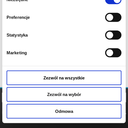
zgody
Preferencje
Statystyka
Marketing
Zezwól na wszystkie
Zezwól na wybór
Odmowa
REGULAMIN
POLITYKA
POLITYKA
COOKIES
PRYWATNOŚCI