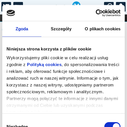
...
KONCERTY
KINO
TEATR
KABARET I
Komunikat
FILHARMONIA
OPERA I BALET
Zgoda
Szczegóły
O plikach cookies
STAND-UP
DLA DZIECI
ONLINE
KARNETY
Sprzedaż biletów on-line na wydarzenie
Niniejsza strona korzysta z plików cookie
została zakończona.
Wykorzystujemy pliki cookie w celu realizacji usług
zgodnie z
Polityką cookies
, do spersonalizowania treści
i reklam, aby oferować funkcje społecznościowe i
analizować ruch w naszej witrynie. Informacje o tym, jak
korzystasz z naszej witryny, udostępniamy partnerom
społecznościowym, reklamowym i analitycznym.
Partnerzy mogą połączyć te informacje z innymi danymi
otrzymanymi od Ciebie lub uzyskanymi podczas
korzystania z ich usług.
Wybór
Niezbędne