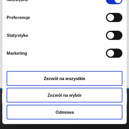
zgody
Preferencje
Statystyka
Marketing
Zezwól na wszystkie
Zezwól na wybór
Odmowa
REGULAMIN
POLITYKA
POLITYKA
COOKIES
PRYWATNOŚCI