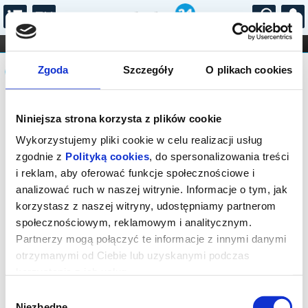
...
KONCERTY
KINO
TEATR
KABARET I
Komunikat
FILHARMONIA
OPERA I BALET
Zgoda
Szczegóły
O plikach cookies
STAND-UP
DLA DZIECI
ONLINE
KARNETY
Sprzedaż biletów on-line na wydarzenie
Niniejsza strona korzysta z plików cookie
została zakończona.
Wykorzystujemy pliki cookie w celu realizacji usług
zgodnie z
Polityką cookies
, do spersonalizowania treści
i reklam, aby oferować funkcje społecznościowe i
analizować ruch w naszej witrynie. Informacje o tym, jak
korzystasz z naszej witryny, udostępniamy partnerom
społecznościowym, reklamowym i analitycznym.
Partnerzy mogą połączyć te informacje z innymi danymi
otrzymanymi od Ciebie lub uzyskanymi podczas
korzystania z ich usług.
Wybór
Niezbędne