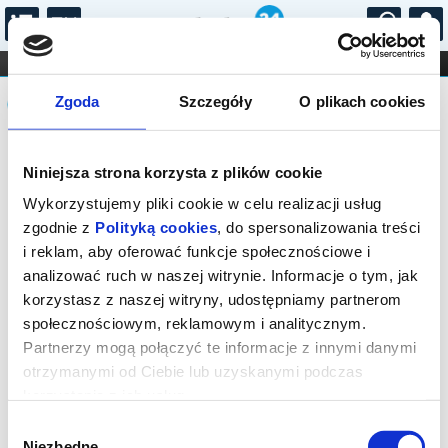
...
KONCERTY
KINO
TEATR
KABARET I
Komunikat
FILHARMONIA
OPERA I BALET
Zgoda
Szczegóły
O plikach cookies
STAND-UP
DLA DZIECI
ONLINE
KARNETY
Sprzedaż biletów on-line na wydarzenie
Niniejsza strona korzysta z plików cookie
została zakończona.
Wykorzystujemy pliki cookie w celu realizacji usług
zgodnie z
Polityką cookies
, do spersonalizowania treści
i reklam, aby oferować funkcje społecznościowe i
analizować ruch w naszej witrynie. Informacje o tym, jak
korzystasz z naszej witryny, udostępniamy partnerom
społecznościowym, reklamowym i analitycznym.
Partnerzy mogą połączyć te informacje z innymi danymi
otrzymanymi od Ciebie lub uzyskanymi podczas
korzystania z ich usług.
Wybór
Niezbędne