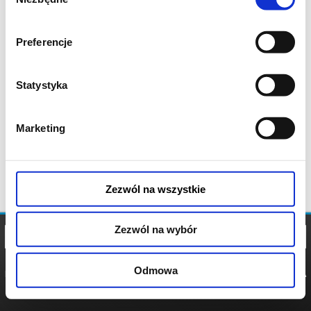
zgody
Preferencje
Statystyka
Marketing
Zezwól na wszystkie
Zezwól na wybór
Odmowa
REGULAMIN
POLITYKA
POLITYKA
COOKIES
PRYWATNOŚCI