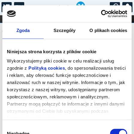
...
KONCERTY
KINO
TEATR
KABARET I
Komunikat
FILHARMONIA
OPERA I BALET
Zgoda
Szczegóły
O plikach cookies
STAND-UP
DLA DZIECI
ONLINE
KARNETY
Sprzedaż biletów on-line na wydarzenie
Niniejsza strona korzysta z plików cookie
została zakończona.
Wykorzystujemy pliki cookie w celu realizacji usług
zgodnie z
Polityką cookies
, do spersonalizowania treści
i reklam, aby oferować funkcje społecznościowe i
analizować ruch w naszej witrynie. Informacje o tym, jak
korzystasz z naszej witryny, udostępniamy partnerom
społecznościowym, reklamowym i analitycznym.
Partnerzy mogą połączyć te informacje z innymi danymi
otrzymanymi od Ciebie lub uzyskanymi podczas
korzystania z ich usług.
Wybór
Niezbędne