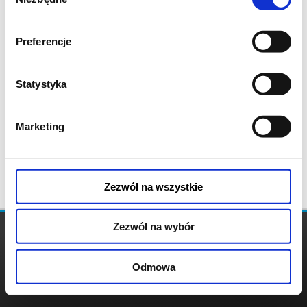
zgody
Preferencje
Statystyka
Marketing
Zezwól na wszystkie
Zezwól na wybór
Odmowa
REGULAMIN
POLITYKA
POLITYKA
COOKIES
PRYWATNOŚCI