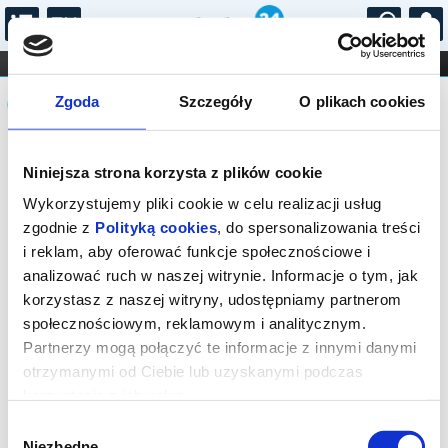
...
KONCERTY
KINO
TEATR
KABARET I
Komunikat
FILHARMONIA
OPERA I BALET
Zgoda
Szczegóły
O plikach cookies
STAND-UP
DLA DZIECI
ONLINE
KARNETY
Sprzedaż biletów on-line na wydarzenie
Niniejsza strona korzysta z plików cookie
została zakończona.
Wykorzystujemy pliki cookie w celu realizacji usług
zgodnie z
Polityką cookies
, do spersonalizowania treści
i reklam, aby oferować funkcje społecznościowe i
analizować ruch w naszej witrynie. Informacje o tym, jak
korzystasz z naszej witryny, udostępniamy partnerom
społecznościowym, reklamowym i analitycznym.
Partnerzy mogą połączyć te informacje z innymi danymi
otrzymanymi od Ciebie lub uzyskanymi podczas
korzystania z ich usług.
Wybór
Niezbędne