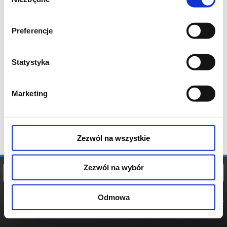
zgody
Preferencje
Statystyka
Marketing
Zezwól na wszystkie
Zezwól na wybór
Odmowa
REGULAMIN
POLITYKA
POLITYKA
COOKIES
PRYWATNOŚCI