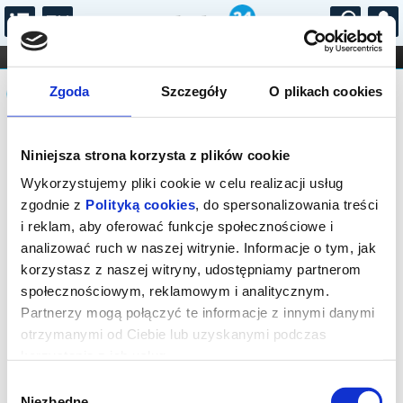
...
KONCERTY
KINO
TEATR
KABARET I
Komunikat
FILHARMONIA
OPERA I BALET
Zgoda
Szczegóły
O plikach cookies
STAND-UP
DLA DZIECI
ONLINE
KARNETY
Sprzedaż biletów on-line na wydarzenie
Niniejsza strona korzysta z plików cookie
została zakończona.
Wykorzystujemy pliki cookie w celu realizacji usług
zgodnie z
Polityką cookies
, do spersonalizowania treści
i reklam, aby oferować funkcje społecznościowe i
analizować ruch w naszej witrynie. Informacje o tym, jak
korzystasz z naszej witryny, udostępniamy partnerom
społecznościowym, reklamowym i analitycznym.
Partnerzy mogą połączyć te informacje z innymi danymi
otrzymanymi od Ciebie lub uzyskanymi podczas
korzystania z ich usług.
Wybór
Niezbędne