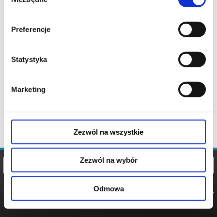
zgody
Preferencje
Statystyka
Marketing
Zezwól na wszystkie
Zezwól na wybór
Odmowa
REGULAMIN
POLITYKA
POLITYKA
COOKIES
PRYWATNOŚCI