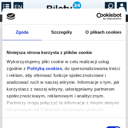
...
KONCERTY
KINO
TEATR
KABARET I
Komunikat
FILHARMONIA
OPERA I BALET
STAND-UP
Zgoda
Szczegóły
O plikach cookies
DLA DZIECI
ONLINE
KARNETY
Sprzedaż biletów on-line na wydarzenie
została zakończona.
Niniejsza strona korzysta z plików cookie
Wykorzystujemy pliki cookie w celu realizacji usług
zgodnie z
Polityką cookies
, do spersonalizowania treści
i reklam, aby oferować funkcje społecznościowe i
analizować ruch w naszej witrynie. Informacje o tym, jak
korzystasz z naszej witryny, udostępniamy partnerom
społecznościowym, reklamowym i analitycznym.
Partnerzy mogą połączyć te informacje z innymi danymi
otrzymanymi od Ciebie lub uzyskanymi podczas
korzystania z ich usług.
Wybór