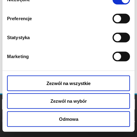
zgody
Preferencje
Statystyka
Marketing
Zezwól na wszystkie
Zezwól na wybór
Odmowa
REGULAMIN
POLITYKA
POLITYKA
COOKIES
PRYWATNOŚCI