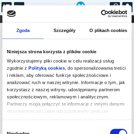
...
KONCERTY
KINO
TEATR
KABARET I
Komunikat
FILHARMONIA
OPERA I BALET
Zgoda
Szczegóły
O plikach cookies
STAND-UP
DLA DZIECI
ONLINE
KARNETY
Sprzedaż biletów on-line na wydarzenie
Niniejsza strona korzysta z plików cookie
została zakończona.
Wykorzystujemy pliki cookie w celu realizacji usług
zgodnie z
Polityką cookies
, do spersonalizowania treści
i reklam, aby oferować funkcje społecznościowe i
analizować ruch w naszej witrynie. Informacje o tym, jak
korzystasz z naszej witryny, udostępniamy partnerom
społecznościowym, reklamowym i analitycznym.
Partnerzy mogą połączyć te informacje z innymi danymi
otrzymanymi od Ciebie lub uzyskanymi podczas
korzystania z ich usług.
Wybór
Niezbędne