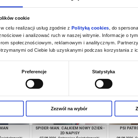
 plików cookie
w celu realizacji usług zgodnie z
Polityką cookies
, do spersona
nościowe i analizować ruch w naszej witrynie. Informacje o tym
nerom społecznościowym, reklamowym i analitycznym. Partnerz
otrzymanymi od Ciebie lub uzyskanymi podczas korzystania z ic
OZAURY - 2D
VAIANA - 2D DUBBING
CENTRUM T
G
 Świętokrzyski
07.08.2026, Ostrowiec Świętokrzyski
07.08.2026, 
kup bilet
kup bilet
Preferencje
Statystyka
Zezwól na wybór
Z
 MAN
SPIDER-MAN. CAŁKIEM NOWY DZIEŃ -
PSI PATRO
2D NAPISY