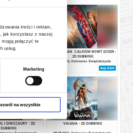
lizowania treści i reklam,
, jak korzystasz z naszej
y mogą połączyć te
h usług.
RADYCJI HUTNICTWA
SPIDER-MAN. CAŁKIEM NOWY DZIEŃ -
2D DUBBING
Ostrowiec Świętokrzyski
07.08.2026, Ostrowiec Świętokrzyski
kup bilet
kup bilet
Marketing
ezwól na wszystkie
L I DINOZAURY - 2D
VAIANA - 2D DUBBING
DUBBING