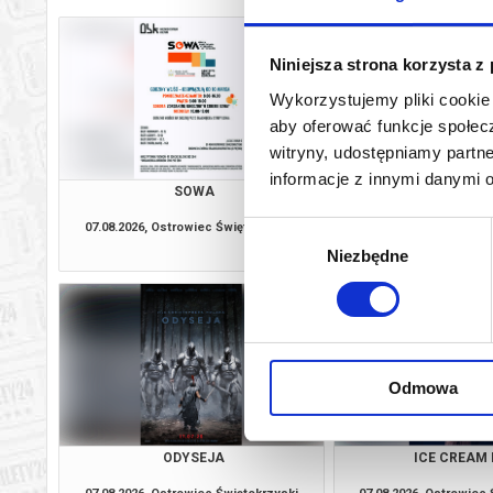
Niniejsza strona korzysta z
Wykorzystujemy pliki cookie 
aby oferować funkcje społecz
witryny, udostępniamy part
informacje z innymi danymi 
SOWA
PSI PATROL I DIN
DUBBIN
07.08.2026, Ostrowiec Świętokrzyski
07.08.2026, Ostrowiec
Wybór
kup bilet
Niezbędne
zgody
Odmowa
ODYSEJA
ICE CREAM