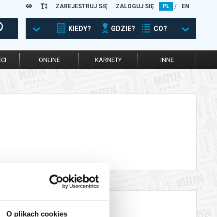
ZAREJESTRUJ SIĘ
ZALOGUJ SIĘ
PL
/
EN
KIEDY?
GDZIE?
CO?
CI
ONLINE
KARNETY
INNE
O plikach cookies