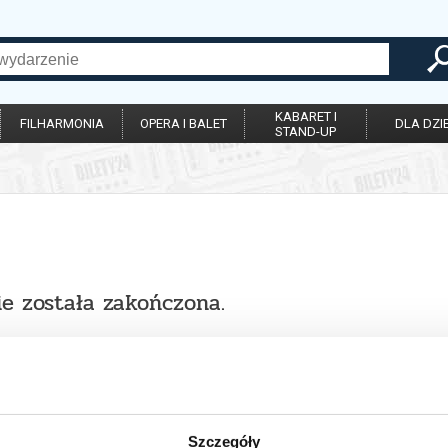
KABARET I
FILHARMONIA
OPERA I BALET
DLA DZIE
STAND-UP
ie została zakończona.
Szczegóły