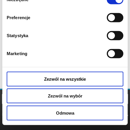
zgody
Preferencje
Statystyka
Marketing
Zezwól na wszystkie
Zezwól na wybór
Odmowa
REGULAMIN
POLITYKA
POLITYKA
COOKIES
PRYWATNOŚCI