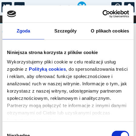
...
KONCERTY
KINO
TEATR
KABARET I
Komunikat
FILHARMONIA
OPERA I BALET
Zgoda
Szczegóły
O plikach cookies
STAND-UP
DLA DZIECI
ONLINE
KARNETY
Sprzedaż biletów on-line na wydarzenie
Niniejsza strona korzysta z plików cookie
została zakończona.
Wykorzystujemy pliki cookie w celu realizacji usług
zgodnie z
Polityką cookies
, do spersonalizowania treści
i reklam, aby oferować funkcje społecznościowe i
analizować ruch w naszej witrynie. Informacje o tym, jak
korzystasz z naszej witryny, udostępniamy partnerom
społecznościowym, reklamowym i analitycznym.
Partnerzy mogą połączyć te informacje z innymi danymi
otrzymanymi od Ciebie lub uzyskanymi podczas
korzystania z ich usług.
Wybór
Niezbędne