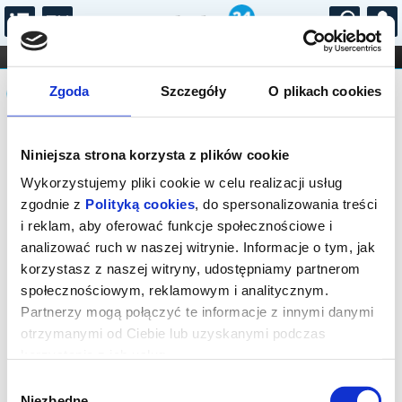
...
KONCERTY
KINO
TEATR
KABARET I
Komunikat
FILHARMONIA
OPERA I BALET
Zgoda
Szczegóły
O plikach cookies
STAND-UP
DLA DZIECI
ONLINE
KARNETY
Sprzedaż biletów on-line na wydarzenie
Niniejsza strona korzysta z plików cookie
została zakończona.
Wykorzystujemy pliki cookie w celu realizacji usług
zgodnie z
Polityką cookies
, do spersonalizowania treści
i reklam, aby oferować funkcje społecznościowe i
analizować ruch w naszej witrynie. Informacje o tym, jak
korzystasz z naszej witryny, udostępniamy partnerom
społecznościowym, reklamowym i analitycznym.
Partnerzy mogą połączyć te informacje z innymi danymi
otrzymanymi od Ciebie lub uzyskanymi podczas
korzystania z ich usług.
Wybór
Niezbędne