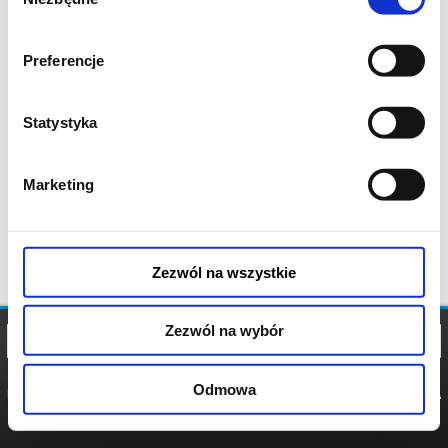
zgody
Preferencje
Statystyka
Marketing
Zezwól na wszystkie
Zezwól na wybór
Odmowa
REGULAMIN
POLITYKA
POLITYKA
COOKIES
PRYWATNOŚCI