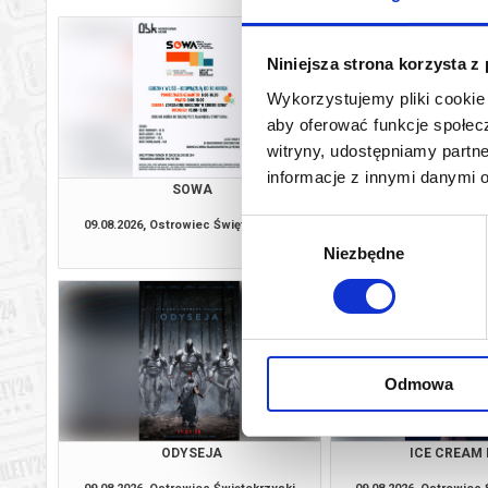
Niniejsza strona korzysta z
Wykorzystujemy pliki cookie 
aby oferować funkcje społecz
witryny, udostępniamy part
informacje z innymi danymi 
SOWA
CENTRUM TRADYCJ
09.08.2026, Ostrowiec Świętokrzyski
09.08.2026, Ostrowiec
Wybór
kup bilet
Niezbędne
zgody
Odmowa
ODYSEJA
ICE CREAM