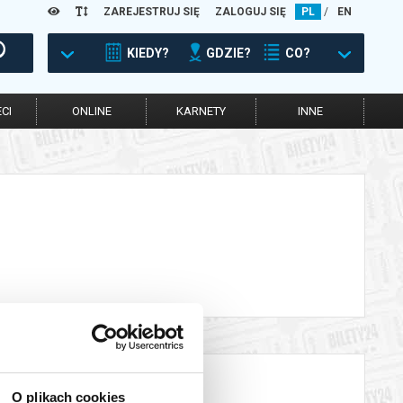
ZAREJESTRUJ SIĘ
ZALOGUJ SIĘ
PL
/
EN
KIEDY?
GDZIE?
CO?
CI
ONLINE
KARNETY
INNE
O plikach cookies