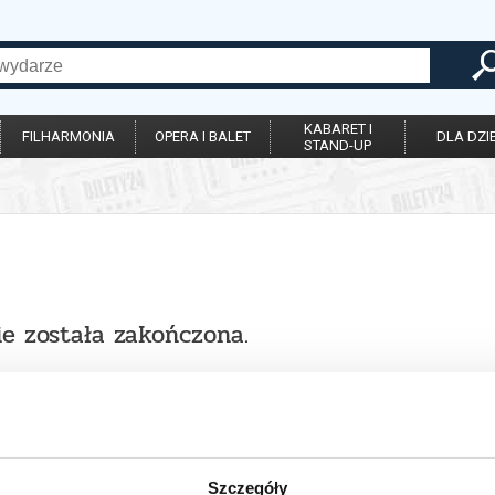
KABARET I
FILHARMONIA
OPERA I BALET
DLA DZIE
STAND-UP
ie została zakończona.
Szczegóły