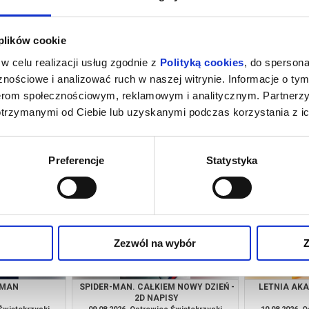
 plików cookie
w celu realizacji usług zgodnie z
Polityką cookies
, do spersona
nościowe i analizować ruch w naszej witrynie. Informacje o tym
nerom społecznościowym, reklamowym i analitycznym. Partnerz
otrzymanymi od Ciebie lub uzyskanymi podczas korzystania z ic
I HUTNICTWA
PSI PATROL I DINOZAURY - 2D
VAIAN
DUBBING
 Świętokrzyski
09.08.2026, Ostrowiec Świętokrzyski
09.08.2026, 
kup bilet
kup bilet
Preferencje
Statystyka
Zezwól na wybór
Z
 MAN
SPIDER-MAN. CAŁKIEM NOWY DZIEŃ -
LETNIA AKA
2D NAPISY