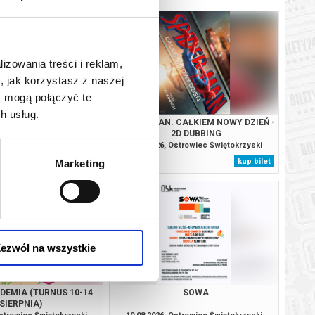
lizowania treści i reklam,
, jak korzystasz z naszej
y mogą połączyć te
h usług.
A - 2D DUBBING
SPIDER-MAN. CAŁKIEM NOWY DZIEŃ -
2D DUBBING
Ostrowiec Świętokrzyski
09.08.2026, Ostrowiec Świętokrzyski
kup bilet
kup bilet
Marketing
ezwól na wszystkie
DEMIA (TURNUS 10-14
SOWA
SIERPNIA)