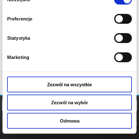
zgody
Preferencje
Statystyka
Marketing
Zezwól na wszystkie
Zezwól na wybór
Odmowa
REGULAMIN
POLITYKA
POLITYKA
COOKIES
PRYWATNOŚCI