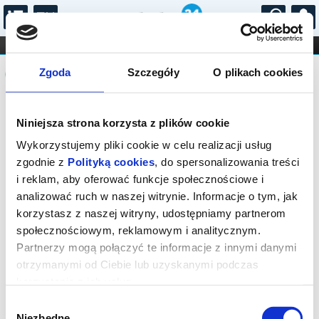
...
KONCERTY
KINO
TEATR
KABARET I
Komunikat
FILHARMONIA
OPERA I BALET
Zgoda
Szczegóły
O plikach cookies
STAND-UP
DLA DZIECI
ONLINE
KARNETY
Sprzedaż biletów on-line na wydarzenie
Niniejsza strona korzysta z plików cookie
została zakończona.
Wykorzystujemy pliki cookie w celu realizacji usług
zgodnie z
Polityką cookies
, do spersonalizowania treści
i reklam, aby oferować funkcje społecznościowe i
analizować ruch w naszej witrynie. Informacje o tym, jak
korzystasz z naszej witryny, udostępniamy partnerom
społecznościowym, reklamowym i analitycznym.
Partnerzy mogą połączyć te informacje z innymi danymi
otrzymanymi od Ciebie lub uzyskanymi podczas
korzystania z ich usług.
Wybór
Niezbędne