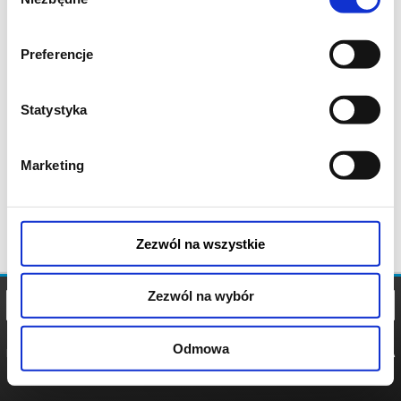
zgody
Preferencje
Statystyka
Marketing
Zezwól na wszystkie
Zezwól na wybór
Odmowa
REGULAMIN
POLITYKA
POLITYKA
COOKIES
PRYWATNOŚCI