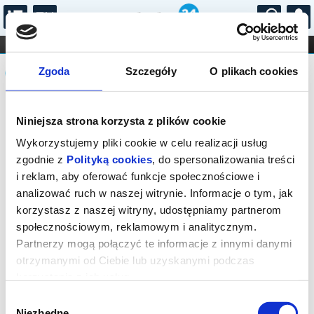
...
KONCERTY
KINO
TEATR
KABARET I
Komunikat
FILHARMONIA
OPERA I BALET
Zgoda
Szczegóły
O plikach cookies
STAND-UP
DLA DZIECI
ONLINE
KARNETY
Sprzedaż biletów on-line na wydarzenie
Niniejsza strona korzysta z plików cookie
została zakończona.
Wykorzystujemy pliki cookie w celu realizacji usług
zgodnie z
Polityką cookies
, do spersonalizowania treści
i reklam, aby oferować funkcje społecznościowe i
analizować ruch w naszej witrynie. Informacje o tym, jak
korzystasz z naszej witryny, udostępniamy partnerom
społecznościowym, reklamowym i analitycznym.
Partnerzy mogą połączyć te informacje z innymi danymi
otrzymanymi od Ciebie lub uzyskanymi podczas
korzystania z ich usług.
Wybór
Niezbędne