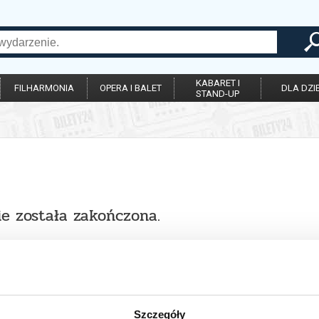
KABARET I
FILHARMONIA
OPERA I BALET
DLA DZIE
STAND-UP
ie została zakończona.
Szczegóły