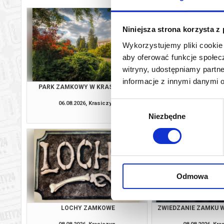
Niniejsza strona korzysta z
Wykorzystujemy pliki cookie 
aby oferować funkcje społecz
witryny, udostępniamy part
informacje z innymi danymi 
PARK ZAMKOWY W KRASICZYNIE
PARK ZAMKOWY W 
06.08.2026, Krasiczyn
07.08.2026, Kra
Wybór
kup bilet
Niezbędne
zgody
Odmowa
LOCHY ZAMKOWE
ZWIEDZANIE ZAMKU W