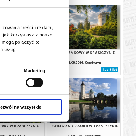
lizowania treści i reklam,
, jak korzystasz z naszej
y mogą połączyć te
h usług.
ZAMKU W KRASICZYNIE
PARK ZAMKOWY W KRASICZYNIE
.2026, Krasiczyn
08.08.2026, Krasiczyn
kup bilet
kup bilet
Marketing
ezwól na wszystkie
OWY W KRASICZYNIE
ZWIEDZANIE ZAMKU W KRASICZYNIE