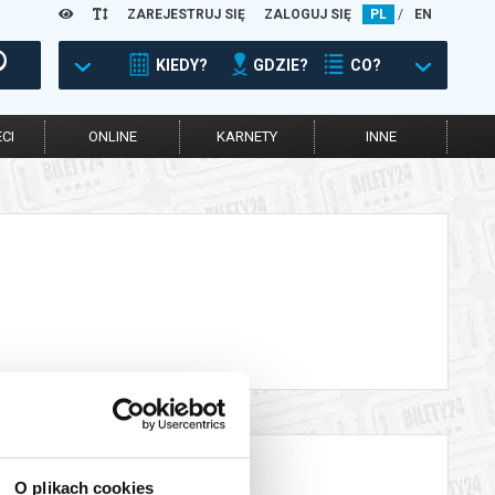
ZAREJESTRUJ SIĘ
ZALOGUJ SIĘ
PL
/
EN
KIEDY?
GDZIE?
CO?
CI
ONLINE
KARNETY
INNE
O plikach cookies