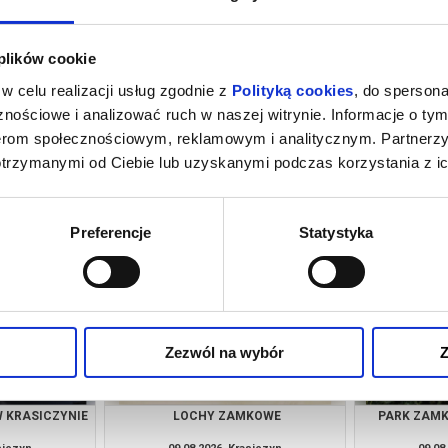
 plików cookie
w celu realizacji usług zgodnie z
Polityką cookies
, do spersona
nościowe i analizować ruch w naszej witrynie. Informacje o tym
nerom społecznościowym, reklamowym i analitycznym. Partnerz
otrzymanymi od Ciebie lub uzyskanymi podczas korzystania z ic
KRASICZYNIE
LOCHY ZAMKOWE
ZWIEDZANIE 
siczyn
07.08.2026, Krasiczyn
07.08
kup bilet
kup bilet
Preferencje
Statystyka
Zezwól na wybór
Z
 KRASICZYNIE
LOCHY ZAMKOWE
PARK ZAMK