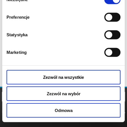
zgody
Preferencje
Statystyka
Marketing
Zezwól na wszystkie
Zezwól na wybór
Odmowa
REGULAMIN
POLITYKA
POLITYKA
COOKIES
PRYWATNOŚCI