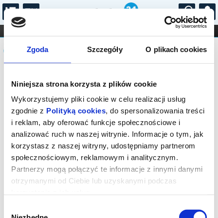
...
KONCERTY
KINO
TEATR
KABARET I
Komunikat
FILHARMONIA
OPERA I BALET
Zgoda
Szczegóły
O plikach cookies
STAND-UP
DLA DZIECI
ONLINE
KARNETY
Sprzedaż biletów on-line na wydarzenie
Niniejsza strona korzysta z plików cookie
została zakończona.
Wykorzystujemy pliki cookie w celu realizacji usług
zgodnie z
Polityką cookies
, do spersonalizowania treści
i reklam, aby oferować funkcje społecznościowe i
analizować ruch w naszej witrynie. Informacje o tym, jak
korzystasz z naszej witryny, udostępniamy partnerom
społecznościowym, reklamowym i analitycznym.
Partnerzy mogą połączyć te informacje z innymi danymi
otrzymanymi od Ciebie lub uzyskanymi podczas
korzystania z ich usług.
Wybór
Niezbędne