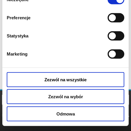
zgody
Preferencje
Statystyka
Marketing
Zezwól na wszystkie
Zezwól na wybór
Odmowa
REGULAMIN
POLITYKA
POLITYKA
COOKIES
PRYWATNOŚCI