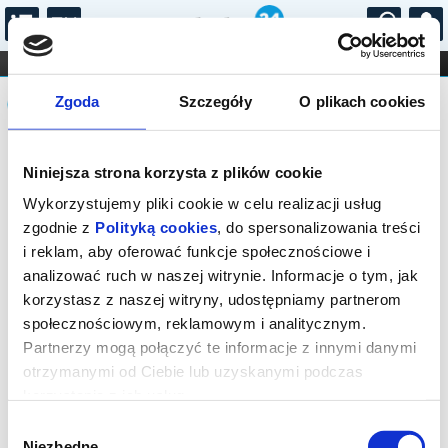
...
KONCERTY
KINO
TEATR
KABARET I
Komunikat
FILHARMONIA
OPERA I BALET
Zgoda
Szczegóły
O plikach cookies
STAND-UP
DLA DZIECI
ONLINE
KARNETY
Sprzedaż biletów on-line na wydarzenie
Niniejsza strona korzysta z plików cookie
została zakończona.
Wykorzystujemy pliki cookie w celu realizacji usług
zgodnie z
Polityką cookies
, do spersonalizowania treści
i reklam, aby oferować funkcje społecznościowe i
analizować ruch w naszej witrynie. Informacje o tym, jak
korzystasz z naszej witryny, udostępniamy partnerom
społecznościowym, reklamowym i analitycznym.
Partnerzy mogą połączyć te informacje z innymi danymi
otrzymanymi od Ciebie lub uzyskanymi podczas
korzystania z ich usług.
Wybór
Niezbędne