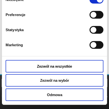
zgody
Preferencje
Statystyka
Marketing
Zezwól na wszystkie
Zezwól na wybór
Odmowa
REGULAMIN
POLITYKA
POLITYKA
COOKIES
PRYWATNOŚCI