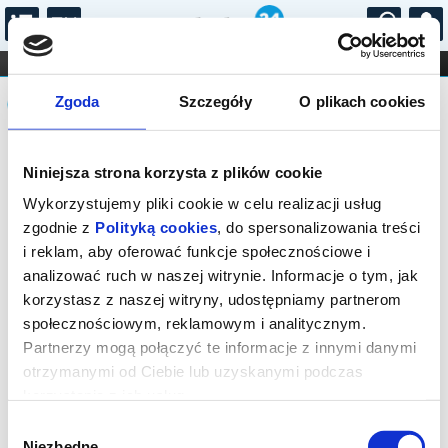
...
KONCERTY
KINO
TEATR
KABARET I
Komunikat
FILHARMONIA
OPERA I BALET
Zgoda
Szczegóły
O plikach cookies
STAND-UP
DLA DZIECI
ONLINE
KARNETY
Sprzedaż biletów on-line na wydarzenie
Niniejsza strona korzysta z plików cookie
została zakończona.
Wykorzystujemy pliki cookie w celu realizacji usług
zgodnie z
Polityką cookies
, do spersonalizowania treści
i reklam, aby oferować funkcje społecznościowe i
analizować ruch w naszej witrynie. Informacje o tym, jak
korzystasz z naszej witryny, udostępniamy partnerom
społecznościowym, reklamowym i analitycznym.
Partnerzy mogą połączyć te informacje z innymi danymi
otrzymanymi od Ciebie lub uzyskanymi podczas
korzystania z ich usług.
Wybór
Niezbędne