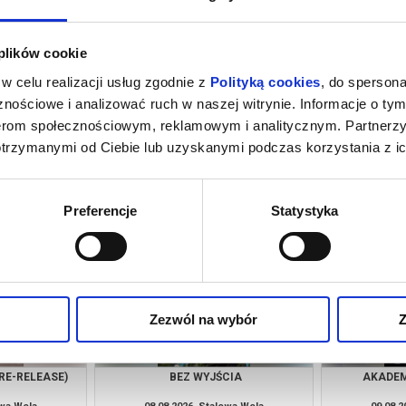
 plików cookie
w celu realizacji usług zgodnie z
Polityką cookies
, do spersona
nościowe i analizować ruch w naszej witrynie. Informacje o tym
nerom społecznościowym, reklamowym i analitycznym. Partnerz
otrzymanymi od Ciebie lub uzyskanymi podczas korzystania z ic
A
REQUIEM DLA SNU (RE-RELEASE)
AKADE
owa Wola
07.08.2026, Stalowa Wola
08.08.2
kup bilet
kup bilet
Preferencje
Statystyka
Zezwól na wybór
Z
RE-RELEASE)
BEZ WYJŚCIA
AKADE