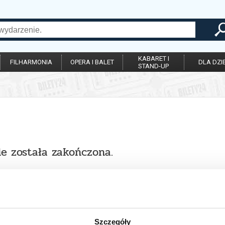
KABARET I
FILHARMONIA
OPERA I BALET
DLA DZIE
STAND-UP
ie została zakończona.
Szczegóły