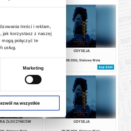
lizowania treści i reklam,
, jak korzystasz z naszej
y mogą połączyć te
h usług.
MIA ZŁOCZYŃCÓW
ODYSEJA
026, Stalowa Wola
08.08.2026, Stalowa Wola
kup bilet
kup bilet
Marketing
ezwól na wszystkie
MIA ZŁOCZYŃCÓW
ODYSEJA