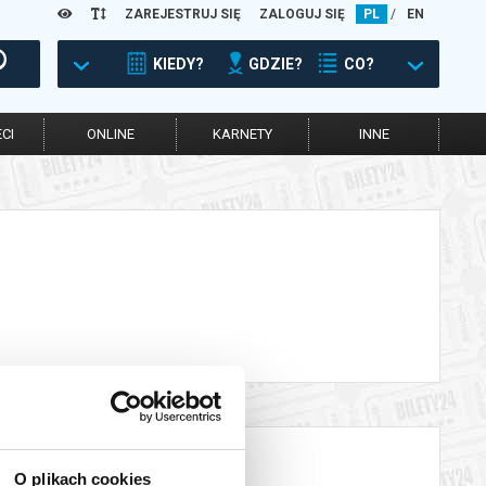
ZAREJESTRUJ SIĘ
ZALOGUJ SIĘ
PL
/
EN
KIEDY?
GDZIE?
CO?
CI
ONLINE
KARNETY
INNE
O plikach cookies