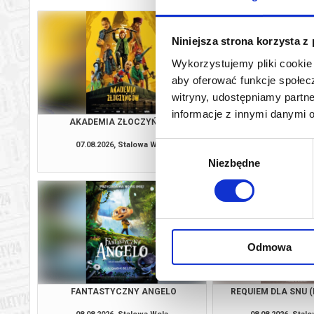
Niniejsza strona korzysta z
Wykorzystujemy pliki cookie 
aby oferować funkcje społecz
witryny, udostępniamy part
informacje z innymi danymi 
AKADEMIA ZŁOCZYŃCÓW
ODYSEJ
07.08.2026, Stalowa Wola
07.08.2026, Stal
Wybór
kup bilet
Niezbędne
zgody
Odmowa
FANTASTYCZNY ANGELO
REQUIEM DLA SNU (