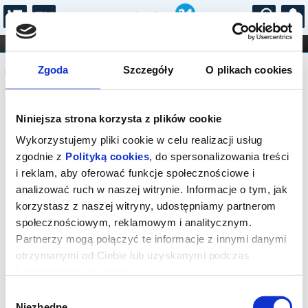
...
KONCERTY
KINO
TEATR
KABARET I
Komunikat
FILHARMONIA
OPERA I BALET
Zgoda
Szczegóły
O plikach cookies
STAND-UP
DLA DZIECI
ONLINE
KARNETY
Sprzedaż biletów on-line na wydarzenie
Niniejsza strona korzysta z plików cookie
została zakończona.
Wykorzystujemy pliki cookie w celu realizacji usług
zgodnie z
Polityką cookies
, do spersonalizowania treści
i reklam, aby oferować funkcje społecznościowe i
analizować ruch w naszej witrynie. Informacje o tym, jak
korzystasz z naszej witryny, udostępniamy partnerom
społecznościowym, reklamowym i analitycznym.
Partnerzy mogą połączyć te informacje z innymi danymi
otrzymanymi od Ciebie lub uzyskanymi podczas
korzystania z ich usług.
Wybór
Niezbędne