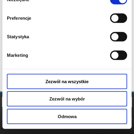
zgody
Preferencje
Statystyka
Marketing
Zezwól na wszystkie
Zezwól na wybór
Odmowa
REGULAMIN
POLITYKA
POLITYKA
COOKIES
PRYWATNOŚCI