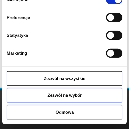
zgody
Preferencje
Statystyka
Marketing
Zezwól na wszystkie
Zezwól na wybór
Odmowa
REGULAMIN
POLITYKA
POLITYKA
COOKIES
PRYWATNOŚCI