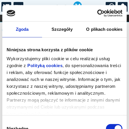
...
KONCERTY
KINO
TEATR
KABARET I
Komunikat
FILHARMONIA
OPERA I BALET
Zgoda
Szczegóły
O plikach cookies
STAND-UP
DLA DZIECI
ONLINE
KARNETY
Sprzedaż biletów on-line na wydarzenie
Niniejsza strona korzysta z plików cookie
została zakończona.
Wykorzystujemy pliki cookie w celu realizacji usług
zgodnie z
Polityką cookies
, do spersonalizowania treści
i reklam, aby oferować funkcje społecznościowe i
analizować ruch w naszej witrynie. Informacje o tym, jak
korzystasz z naszej witryny, udostępniamy partnerom
społecznościowym, reklamowym i analitycznym.
Partnerzy mogą połączyć te informacje z innymi danymi
otrzymanymi od Ciebie lub uzyskanymi podczas
korzystania z ich usług.
Wybór
Niezbędne